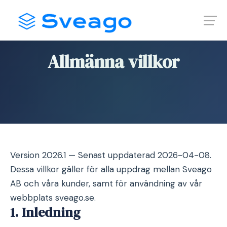
Skip
Launch login modal
Launch register modal
to
content
Hem
›
Allmänna villkor
Allmänna villkor
Version 2026.1 — Senast uppdaterad 2026-04-08.
Dessa villkor gäller för alla uppdrag mellan Sveago
AB och våra kunder, samt för användning av vår
webbplats sveago.se.
1. Inledning