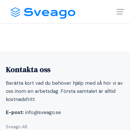
Skip
Launch login modal
Launch register modal
Sveago
Artiklar av: reben002
to
content
Kontakta oss
Berätta kort vad du behöver hjälp med så hör vi av
oss inom en arbetsdag. Första samtalet är alltid
kostnadsfritt.
E-post:
info@sveago.se
Sveago AB