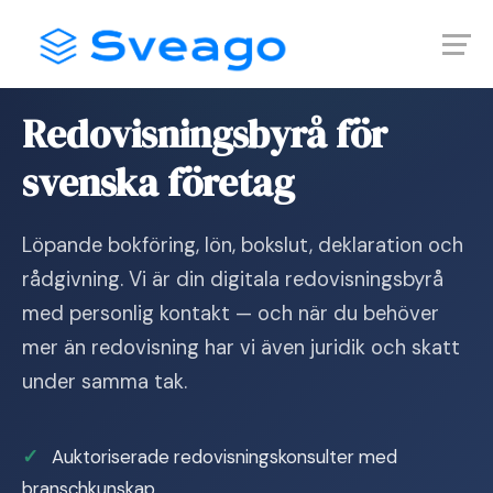
Skip
Launch login modal
Launch register modal
to
content
Hem
›
Tjänster
›
Ekonomi
›
Redovisningsbyrå
Redovisningsbyrå för
svenska företag
Löpande bokföring, lön, bokslut, deklaration och
rådgivning. Vi är din digitala redovisningsbyrå
med personlig kontakt — och när du behöver
mer än redovisning har vi även juridik och skatt
under samma tak.
Auktoriserade redovisningskonsulter med
branschkunskap