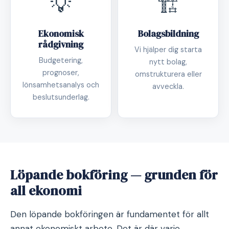
💡
🏗️
Ekonomisk
Bolagsbildning
rådgivning
Vi hjälper dig starta
Budgetering,
nytt bolag,
prognoser,
omstrukturera eller
lönsamhetsanalys och
avveckla.
beslutsunderlag.
Löpande bokföring — grunden för
all ekonomi
Den löpande bokföringen är fundamentet för allt
annat ekonomiskt arbete. Det är där varje