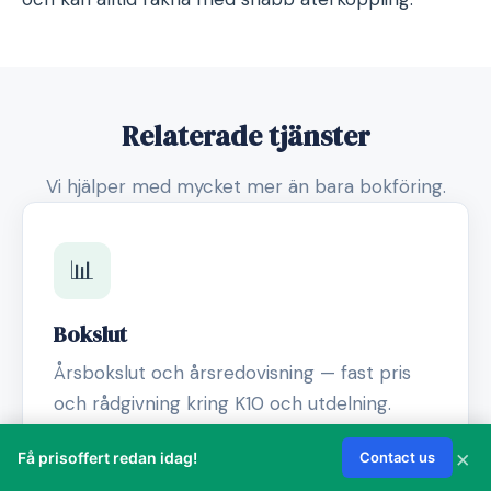
Relaterade tjänster
Vi hjälper med mycket mer än bara bokföring.
📊
Bokslut
Årsbokslut och årsredovisning — fast pris
och rådgivning kring K10 och utdelning.
Läs mer →
×
Få prisoffert redan idag!
Contact us