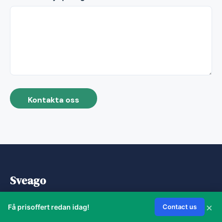
Kontakta oss
Sveago
Sveago hjälper svenska företag och privatpersoner med
×
Få prisoffert redan idag!
Contact us
redovisning, bokföring, skatt, lön, juridik och ekonomisk