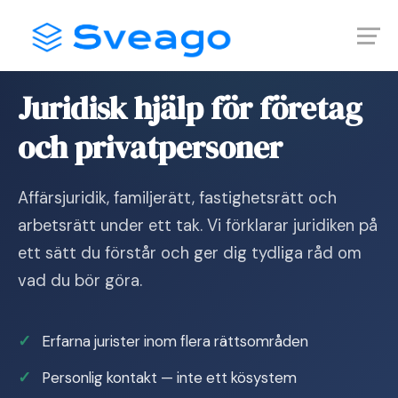
Skip
Launch login modal
Launch register modal
to
content
Hem
›
Tjänster
›
Jurist
Juridisk hjälp för företag
och privatpersoner
Affärsjuridik, familjerätt, fastighetsrätt och
arbetsrätt under ett tak. Vi förklarar juridiken på
ett sätt du förstår och ger dig tydliga råd om
vad du bör göra.
Erfarna jurister inom flera rättsområden
Personlig kontakt — inte ett kösystem