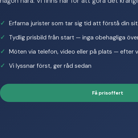
någon nära. Vi finns här för att göra det krångl
Erfarna jurister som tar sig tid att förstå din si
Tydlig prisbild från start — inga obehagliga öve
Möten via telefon, video eller på plats — efter
Vi lyssnar först, ger råd sedan
Få prisoffert