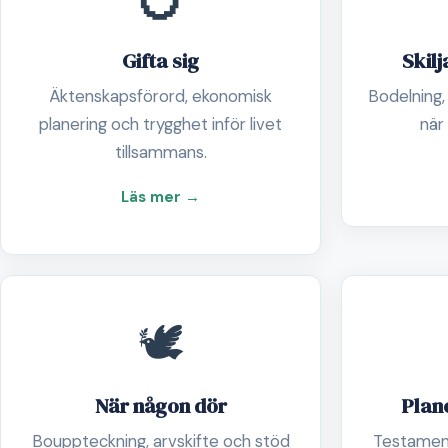
Gifta sig
Skilj
Äktenskapsförord, ekonomisk
Bodelning, 
planering och trygghet inför livet
när 
tillsammans.
Läs mer →
🕊️
När någon dör
Plan
Bouppteckning, arvskifte och stöd
Testament