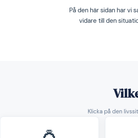
På den här sidan har vi s
vidare till den situa
Vilk
Klicka på den livss
💍