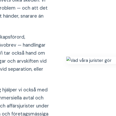
ivets olika skeden. Vi
problem — och att det
ot händer, snarare än
kapsförord,
åvobrev — handlingar
 Vi tar också hand om
ar och arvskiften vid
vid separation, eller
g hjälper vi också med
mmersiella avtal och
ch affärsjurister under
ta och företagsmässiga