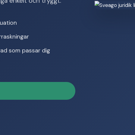
iga enkelt och tryggt.
tuation
rraskningar
 vad som passar dig