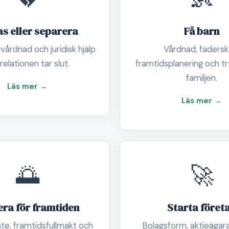
as eller separera
Få barn
vårdnad och juridisk hjälp
Vårdnad, fadersk
relationen tar slut.
framtidsplanering och tr
familjen.
Läs mer →
Läs mer →
🌅
🚀
era för framtiden
Starta föret
e, framtidsfullmakt och
Bolagsform, aktieägar