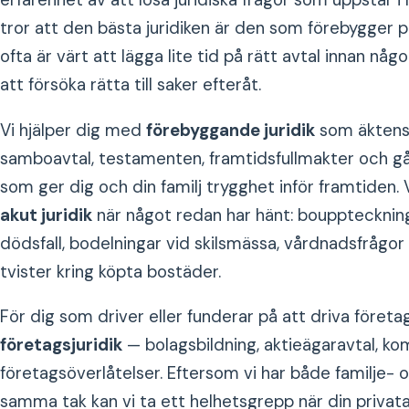
erfarenhet av att lösa juridiska frågor som uppstår i l
tror att den bästa juridiken är den som förebygger 
ofta är värt att lägga lite tid på rätt avtal innan någ
att försöka rätta till saker efteråt.
Vi hjälper dig med
förebyggande juridik
som äktens
samboavtal, testamenten, framtidsfullmakter och g
som ger dig och din familj trygghet inför framtiden.
akut juridik
när något redan har hänt: bouppteckning
dödsfall, bodelningar vid skilsmässa, vårdnadsfrågor 
tvister kring köpta bostäder.
För dig som driver eller funderar på att driva företa
företagsjuridik
— bolagsbildning, aktieägaravtal, ko
företagsöverlåtelser. Eftersom vi har både familje- o
samma tak kan vi ta ett helhetsgrepp när din priva