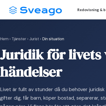
Skip
Launch login modal
Launch register modal
Redovisning & b
to
content
Hem
›
Tjänster
›
Jurist
›
Din situation
Juridik för livets
händelser
Livet är fullt av stunder då du behöver juridis
gifter dig, får barn, köper bostad, separerar, st