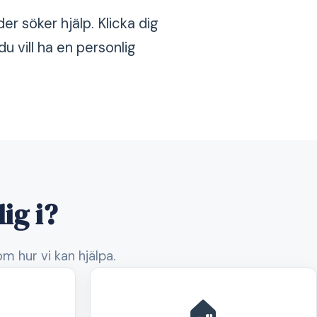
er söker hjälp. Klicka dig
u vill ha en personlig
ig i?
m hur vi kan hjälpa.
🏠