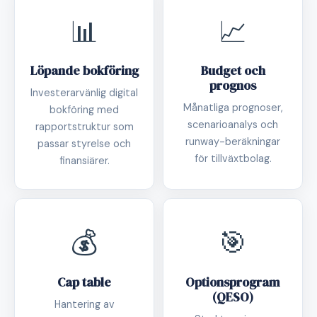
📊
📈
Löpande bokföring
Budget och
prognos
Investerarvänlig digital
Månatliga prognoser,
bokföring med
scenarioanalys och
rapportstruktur som
runway-beräkningar
passar styrelse och
för tillväxtbolag.
finansiärer.
💰
🎯
Cap table
Optionsprogram
(QESO)
Hantering av