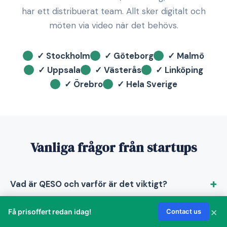
har ett distribuerat team. Allt sker digitalt och
möten via video när det behövs.
✓ Stockholm
✓ Göteborg
✓ Malmö
✓ Uppsala
✓ Västerås
✓ Linköping
✓ Örebro
✓ Hela Sverige
Vanliga frågor från startups
Vad är QESO och varför är det viktigt?
×
Få prisoffert redan idag!
Contact us
Vad är ett aktieägaravtal och behöver vi ett?