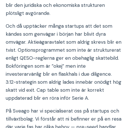
blir den juridiska och ekonomiska strukturen
plötsligt avgörande.
Och då upptäcker många startups att det som
kändes som genvägar i början har blivit dyra
omvägar. Aktieägaravtalet som aldrig skrevs blir en
tvist. Optionsprogrammet som inte är strukturerat
enligt QESO-reglerna ger en obehaglig skattebild.
Bokföringen som är ”okej” men inte
investerarvänlig blir en flaskhals i due diligence.
3:12-strategin som aldrig lades innebär onödigt hög
skatt vid exit. Cap table som inte är korrekt
uppdaterad blir en röra inför Serie A.
På Sveago har vi specialiserat oss på startups och
tillväxtbolag. Vi förstår att ni befinner er på en resa
där varje fas har olika behov — pre-seed handlar