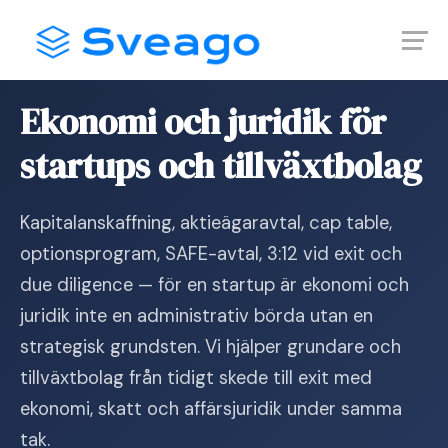
Skip
Launch login modal
Launch register modal
to
content
Hem
›
Bransch
›
Startup
Ekonomi och juridik för
startups och tillväxtbolag
Kapitalanskaffning, aktieägaravtal, cap table,
optionsprogram, SAFE-avtal, 3:12 vid exit och
due diligence — för en startup är ekonomi och
juridik inte en administrativ börda utan en
strategisk grundsten. Vi hjälper grundare och
tillväxtbolag från tidigt skede till exit med
ekonomi, skatt och affärsjuridik under samma
tak.