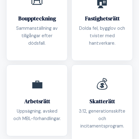
📜
🏠
Bouppteckning
Fastighetsrätt
Sammanställning av
Dolda fel, bygglov och
tillgångar efter
tvister med
dödsfall.
hantverkare.
💼
💰
Arbetsrätt
Skatterätt
Uppsägning, avsked
3:12, generationsskifte
och MBL-förhandlingar.
och
incitamentsprogram.