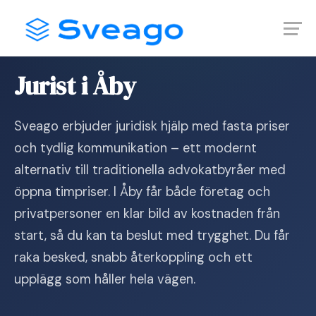
Skip
Launch login modal
Launch register modal
to
content
Hem
›
Jurist i Åby
Jurist i Åby
Sveago erbjuder juridisk hjälp med fasta priser
och tydlig kommunikation – ett modernt
alternativ till traditionella advokatbyråer med
öppna timpriser. I Åby får både företag och
privatpersoner en klar bild av kostnaden från
start, så du kan ta beslut med trygghet. Du får
raka besked, snabb återkoppling och ett
upplägg som håller hela vägen.