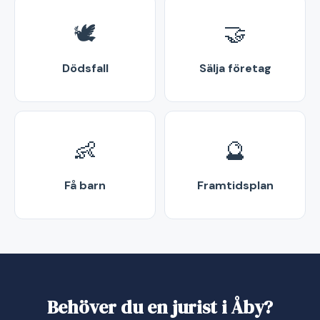
🕊️
🤝
Dödsfall
Sälja företag
👶
🔮
Få barn
Framtidsplan
Behöver du en jurist i Åby?