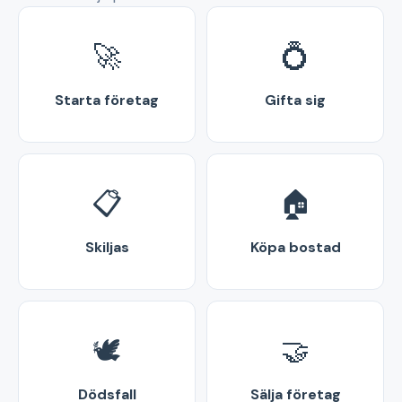
🚀
💍
Starta företag
Gifta sig
📋
🏠
Skiljas
Köpa bostad
🕊️
🤝
Dödsfall
Sälja företag