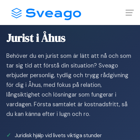
Skip
Launch login modal
Launch register modal
to
content
Hem
›
Jurist i Åhus
Jurist i Åhus
Behöver du en jurist som är lätt att nå och som
tar sig tid att förstå din situation? Sveago
erbjuder personlig, tydlig och trygg rådgivning
för dig i Åhus, med fokus på relation,
långsiktighet och lösningar som fungerar i
vardagen. Första samtalet är kostnadsfritt, så
du kan känna efter i lugn och ro.
Juridisk hjälp vid livets viktiga stunder