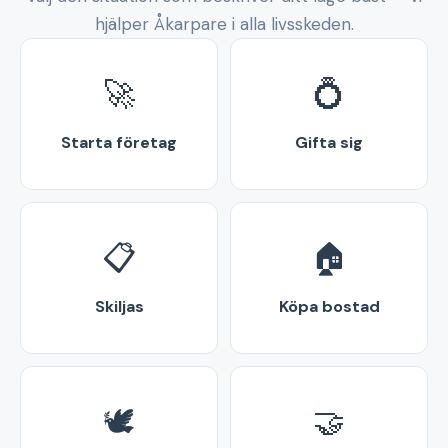
hjälper Åkarpare i alla livsskeden.
🚀
💍
Starta företag
Gifta sig
📋
🏠
Skiljas
Köpa bostad
🕊️
🤝