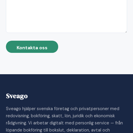
Kontakta oss
Sveago
Sveago hjälper svenska företag och privatpersoner med
redovisning, bokföring, skatt, lön, juridik och ekonomisk
rådgivning. Vi arbetar digitalt med personlig service — från
löpande bokföring till bokslut, deklaration, avtal och