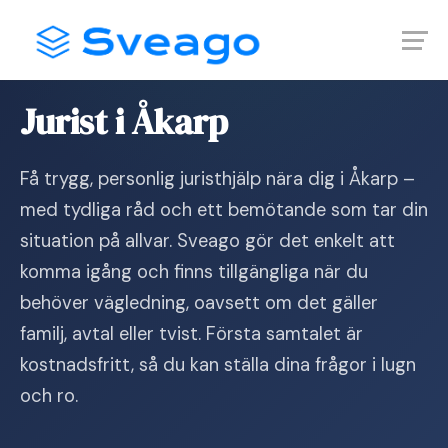
Skip
Launch login modal
Launch register modal
to
content
Hem
›
Jurist i Åkarp
Jurist i Åkarp
Få trygg, personlig juristhjälp nära dig i Åkarp –
med tydliga råd och ett bemötande som tar din
situation på allvar. Sveago gör det enkelt att
komma igång och finns tillgängliga när du
behöver vägledning, oavsett om det gäller
familj, avtal eller tvist. Första samtalet är
kostnadsfritt, så du kan ställa dina frågor i lugn
och ro.