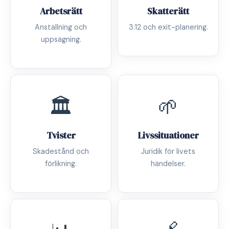
Arbetsrätt
Skatterätt
Anställning och
3:12 och exit-planering.
uppsägning.
🏛️
🌱
Tvister
Livssituationer
Skadestånd och
Juridik för livets
förlikning.
händelser.