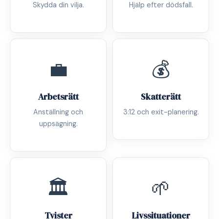
Skydda din vilja.
Hjälp efter dödsfall.
💼
💰
Arbetsrätt
Skatterätt
Anställning och
3:12 och exit-planering.
uppsägning.
🏛️
🌱
Tvister
Livssituationer