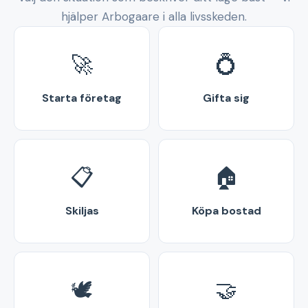
hjälper Arbogaare i alla livsskeden.
🚀
💍
Starta företag
Gifta sig
📋
🏠
Skiljas
Köpa bostad
🕊️
🤝