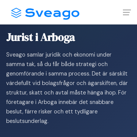
Skip
Launch login modal
Launch register modal
to
content
Hem
›
Jurist i Arboga
Jurist i Arboga
Sveago samlar juridik och ekonomi under
samma tak, så du får både strategi och
genomförande i samma process. Det är särskilt
värdefullt vid bolagsfrågor och ägarskiften, där
struktur, skatt och avtal måste hänga ihop. För
företagare i Arboga innebär det snabbare
beslut, färre risker och ett tydligare
beslutsunderlag.