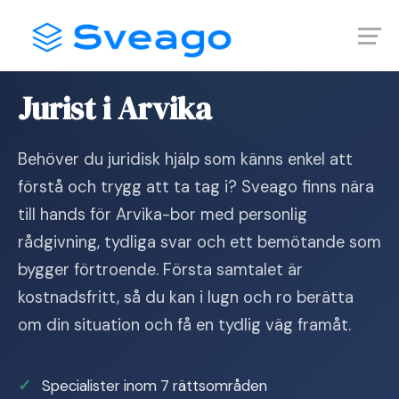
Skip
Launch login modal
Launch register modal
to
content
Hem
›
Jurist i Arvika
Jurist i Arvika
Behöver du juridisk hjälp som känns enkel att
förstå och trygg att ta tag i? Sveago finns nära
till hands för Arvika-bor med personlig
rådgivning, tydliga svar och ett bemötande som
bygger förtroende. Första samtalet är
kostnadsfritt, så du kan i lugn och ro berätta
om din situation och få en tydlig väg framåt.
Specialister inom 7 rättsområden