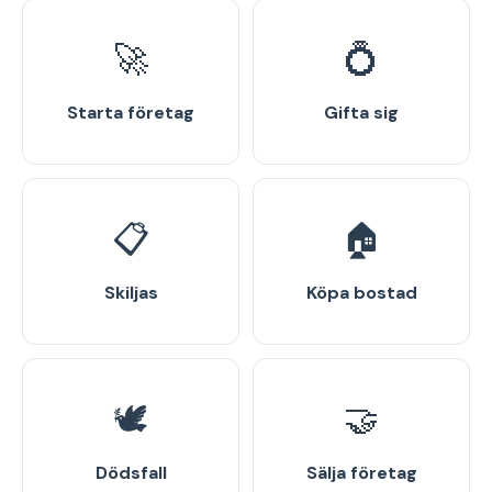
🚀
💍
Starta företag
Gifta sig
📋
🏠
Skiljas
Köpa bostad
🕊️
🤝
Dödsfall
Sälja företag