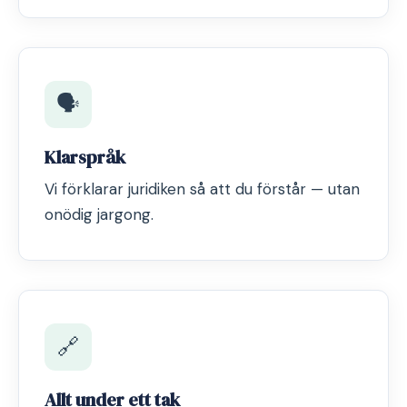
🗣️
Klarspråk
Vi förklarar juridiken så att du förstår — utan
onödig jargong.
🔗
Allt under ett tak