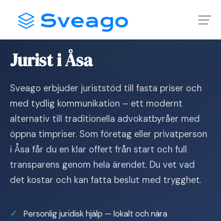
Skip
Launch login modal
Launch register modal
to
content
Hem
›
Jurist i Åsa
Jurist i Åsa
Sveago erbjuder juriststöd till fasta priser och
med tydlig kommunikation – ett modernt
alternativ till traditionella advokatbyråer med
öppna timpriser. Som företag eller privatperson
i Åsa får du en klar offert från start och full
transparens genom hela ärendet. Du vet vad
det kostar och kan fatta beslut med trygghet.
Personlig juridisk hjälp — lokalt och nära