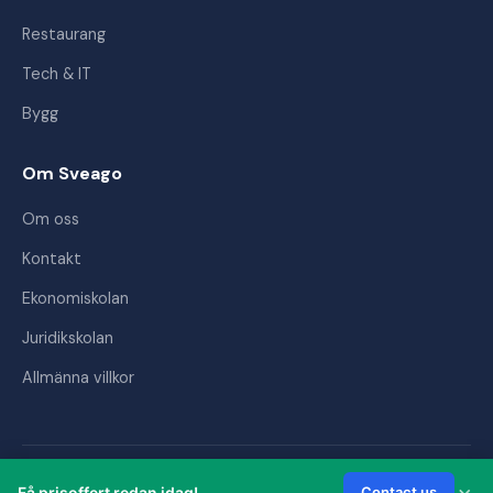
Restaurang
Tech & IT
Bygg
Om Sveago
Om oss
Kontakt
Ekonomiskolan
Juridikskolan
Allmänna villkor
© 2026 Sveago AB. Alla rättigheter förbehållna.
×
Få prisoffert redan idag!
Contact us