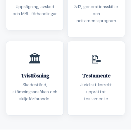
Uppsägning, avsked
3:12, generationsskifte
och MBL-förhandlingar.
och
incitamentsprogram.
🏛️
📝
Tvistlösning
Testamente
Skadestånd,
Juridiskt korrekt
stämningsansökan och
upprättat
skiljeförfarande.
testamente.