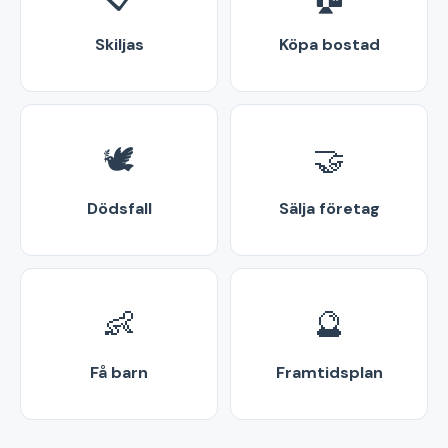
Skiljas
Köpa bostad
🕊️
🤝
Dödsfall
Sälja företag
👶
🔮
Få barn
Framtidsplan