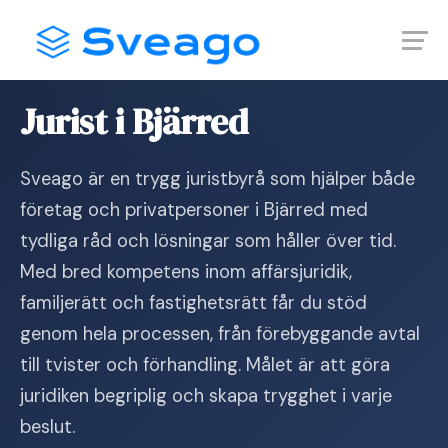
Skip
Launch login modal
Launch register modal
to
content
Hem
›
Jurist i Bjärred
Jurist i Bjärred
Sveago är en trygg juristbyrå som hjälper både
företag och privatpersoner i Bjärred med
tydliga råd och lösningar som håller över tid.
Med bred kompetens inom affärsjuridik,
familjerätt och fastighetsrätt får du stöd
genom hela processen, från förebyggande avtal
till tvister och förhandling. Målet är att göra
juridiken begriplig och skapa trygghet i varje
beslut.