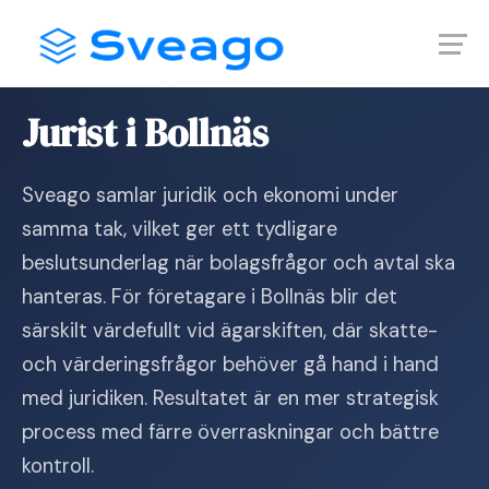
Skip
Launch login modal
Launch register modal
to
content
Hem
›
Jurist i Bollnäs
Jurist i Bollnäs
Sveago samlar juridik och ekonomi under
samma tak, vilket ger ett tydligare
beslutsunderlag när bolagsfrågor och avtal ska
hanteras. För företagare i Bollnäs blir det
särskilt värdefullt vid ägarskiften, där skatte-
och värderingsfrågor behöver gå hand i hand
med juridiken. Resultatet är en mer strategisk
process med färre överraskningar och bättre
kontroll.