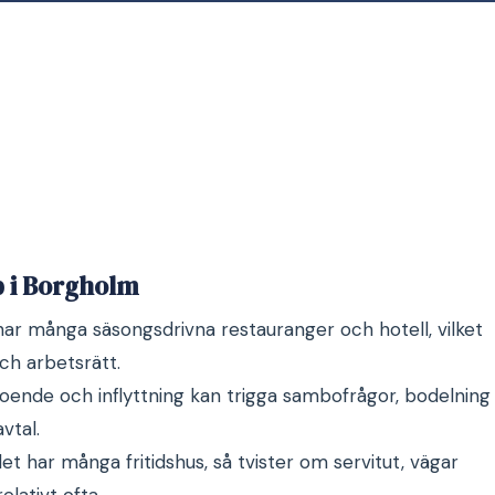
p i Borgholm
har många säsongsdrivna restauranger och hotell, vilket
ch arbetsrätt.
oende och inflyttning kan trigga sambofrågor, bodelning
vtal.
et har många fritidshus, så tvister om servitut, vägar
lativt ofta.