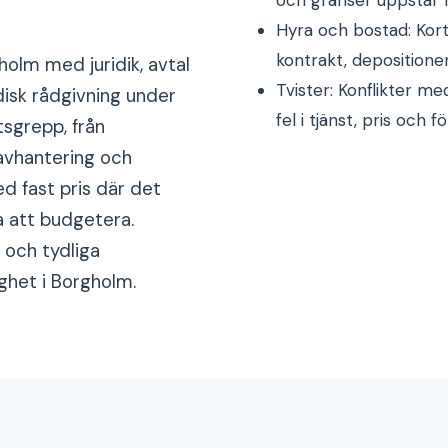
Hyra och bostad: Kort
kontrakt, depositione
holm med juridik, avtal
Tvister: Konflikter me
disk rådgivning under
fel i tjänst, pris och f
tsgrepp, från
ravhantering och
d fast pris där det
a att budgetera.
 och tydliga
ighet i Borgholm.