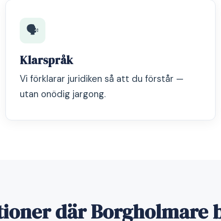
🗣️
Klarspråk
Vi förklarar juridiken så att du förstår —
utan onödig jargong.
ationer där Borgholmare b