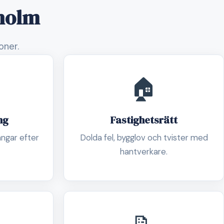
gholm
oner.
🏠
ng
Fastighetsrätt
ångar efter
Dolda fel, bygglov och tvister med
hantverkare.