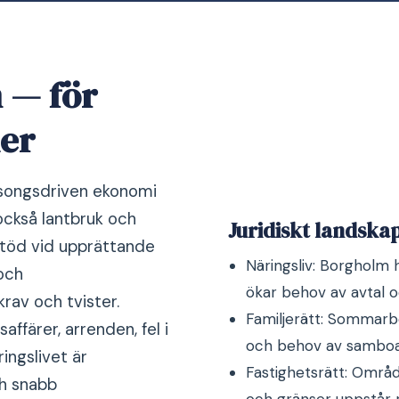
m — för
ner
säsongsdriven ekonomi
också lantbruk och
Juridiskt landska
 stöd vid upprättande
Näringsliv: Borgholm 
och
ökar behov av avtal o
rav och tvister.
Familjerätt: Sommarb
ffärer, arrenden, fel i
och behov av samboa
ringslivet är
Fastighetsrätt: Områd
ch snabb
och gränser uppstår re