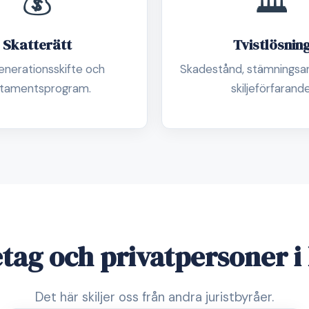
💰
🏛️
Skatterätt
Tvistlösnin
generationsskifte och
Skadestånd, stämningsa
itamentsprogram.
skiljeförfarande
retag och privatpersoner 
Det här skiljer oss från andra juristbyråer.