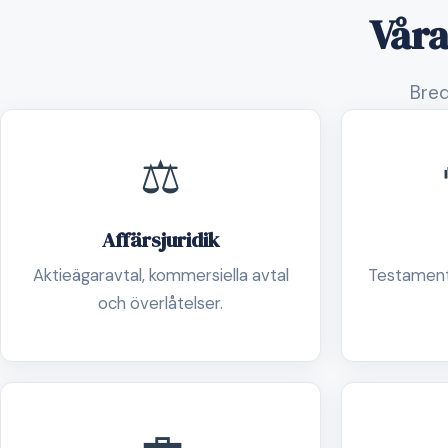
Våra
Bred
⚖️
Affärsjuridik
Aktieägaravtal, kommersiella avtal
Testament
och överlåtelser.