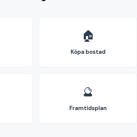
🏠
Köpa bostad
🔮
Framtidsplan