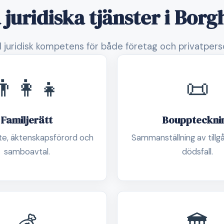
 juridiska tjänster i Bor
 juridisk kompetens för både företag och privatpers
👨‍👩‍👧
📜
Familjerätt
Bouppteckni
e, äktenskapsförord och
Sammanställning av tillg
samboavtal.
dödsfall.