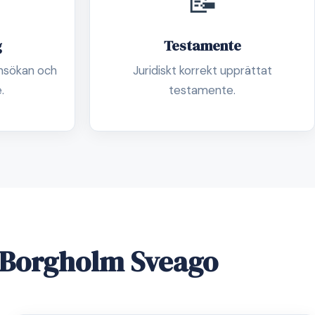
📝
g
Testamente
nsökan och
Juridiskt korrekt upprättat
.
testamente.
i Borgholm Sveago