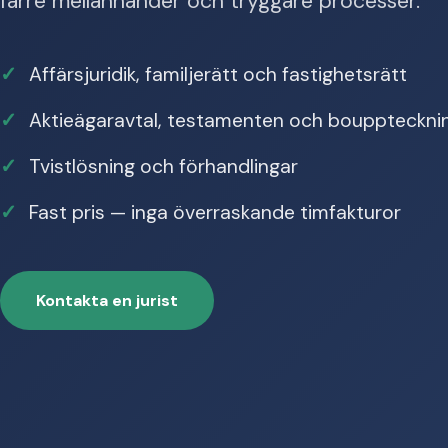
färre mellanhänder och tryggare processer.
Affärsjuridik, familjerätt och fastighetsrätt
Aktieägaravtal, testamenten och bouppteckni
Tvistlösning och förhandlingar
Fast pris — inga överraskande timfakturor
Kontakta en jurist