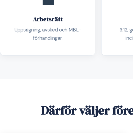
💼
Arbetsrätt
Uppsägning, avsked och MBL-
3:12, 
förhandlingar.
inc
Därför väljer fö