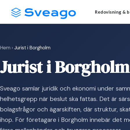
Skip
Launch login modal
Launch register modal
Redovisning & b
to
content
Hem
›
Jurist i Borgholm
Jurist i Borgholm
Sveago samlar juridik och ekonomi under samma
helhetsgrepp när beslut ska fattas. Det är särsk
bolagsfrågor och ägarskiften, där struktur, sk
ihop. För företagare i Borgholm innebär det me