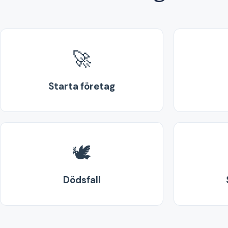
🚀
Starta företag
🕊️
Dödsfall