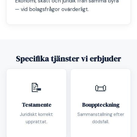
Ekonomi, skatt och juridik från samma byrå
— vid bolagsfrågor ovärderligt.
Specifika tjänster vi erbjuder
📝
📜
Testamente
Bouppteckning
Juridiskt korrekt
Sammanställning efter
upprättat.
dödsfall.