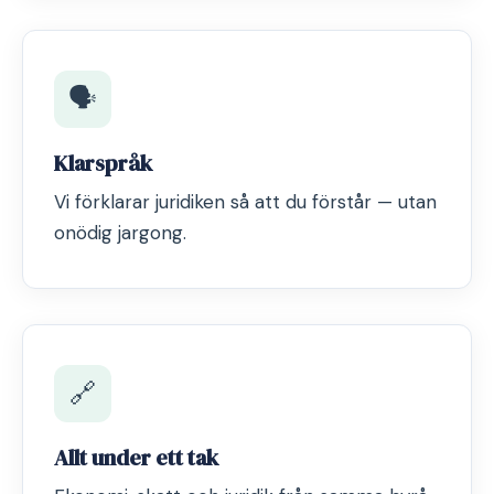
🗣️
Klarspråk
Vi förklarar juridiken så att du förstår — utan
onödig jargong.
🔗
Allt under ett tak