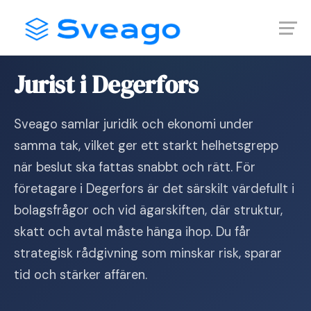
Skip
Launch login modal
Launch register modal
to
content
Hem
›
Jurist i Degerfors
Jurist i Degerfors
Sveago samlar juridik och ekonomi under
samma tak, vilket ger ett starkt helhetsgrepp
när beslut ska fattas snabbt och rätt. För
företagare i Degerfors är det särskilt värdefullt i
bolagsfrågor och vid ägarskiften, där struktur,
skatt och avtal måste hänga ihop. Du får
strategisk rådgivning som minskar risk, sparar
tid och stärker affären.