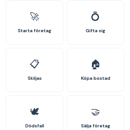
🚀
💍
Starta företag
Gifta sig
📋
🏠
Skiljas
Köpa bostad
🕊️
🤝
Dödsfall
Sälja företag