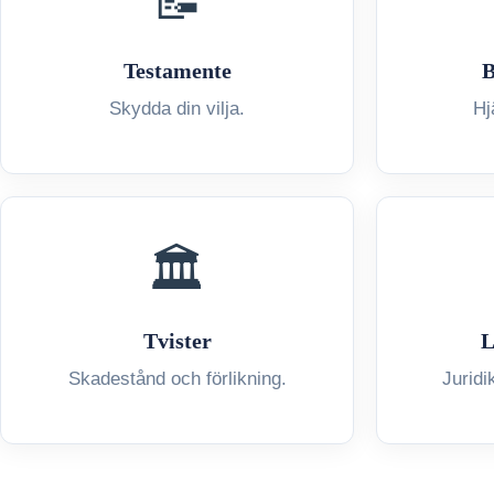
📝
Testamente
B
Skydda din vilja.
Hj
🏛️
Tvister
L
Skadestånd och förlikning.
Juridi