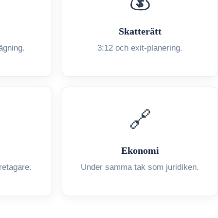
💰
Skatterätt
ägning.
3:12 och exit-planering.
🔗
Ekonomi
retagare.
Under samma tak som juridiken.