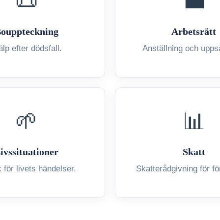
📜
💼
ouppteckning
Arbetsrätt
älp efter dödsfall.
Anställning och upps
🌱
📊
ivssituationer
Skatt
k för livets händelser.
Skatterådgivning för fö