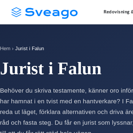
Skip
Launch login modal
Launch register modal
Redovisning 
to
content
Hem
›
Jurist i Falun
Jurist i Falun
Behöver du skriva testamente, känner oro infö
har hamnat i en tvist med en hantverkare? I Fa
reda ut läget, förklara alternativen och driva ä
råd och fasta steg. Du får en jurist som lyssna