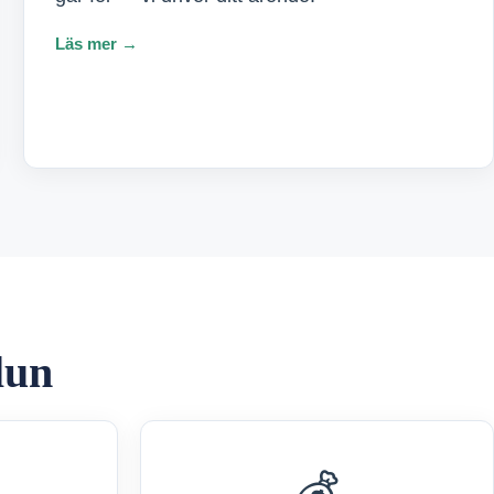
Läs mer →
lun