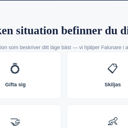
en situation befinner du d
tion som beskriver ditt läge bäst — vi hjälper Falunare i a
💍
📋
Gifta sig
Skiljas
🤝
👶