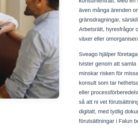
konsumenträtt. Med en st
även många ärenden om 
gränsdragningar, särski
Arbetsrätt, hyresfrågor
växer eller omorganisera
Sveago hjälper företagar
tvister genom att samla 
minskar risken för miss
konsult som tar helhetsa
eller processförberedelse
så att ni vet förutsättn
digitalt, med tydlig dok
förutsättningar i Falun 