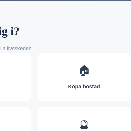
ig i?
lla livsskeden.
🏠
Köpa bostad
🔮