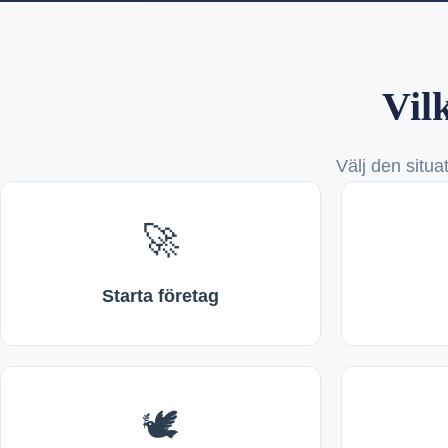
Vilk
Välj den situa
🚀
Starta företag
🕊️