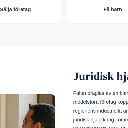
Sälja företag
Få barn
Juridisk hj
Falun präglas av en blan
medelstora företag koppl
regionens industriella a
juridisk hjälp kring kom