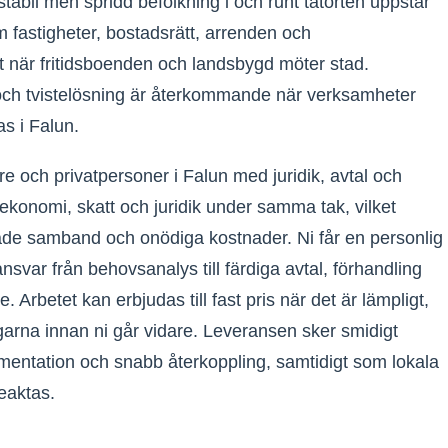
abil men spridd befolkning i och runt tätorten uppstår
fastigheter, bostadsrätt, arrenden och
lt när fritidsboenden och landsbygd möter stad.
 och tvistelösning är återkommande när verksamheter
s i Falun.
e och privatpersoner i Falun med juridik, avtal och
ekonomi, skatt och juridik under samma tak, vilket
ade samband och onödiga kostnader. Ni får en personlig
nsvar från behovsanalys till färdiga avtal, förhandling
. Arbetet kan erbjudas till fast pris när det är lämpligt,
ingarna innan ni går vidare. Leveransen sker smidigt
umentation och snabb återkoppling, samtidigt som lokala
beaktas.