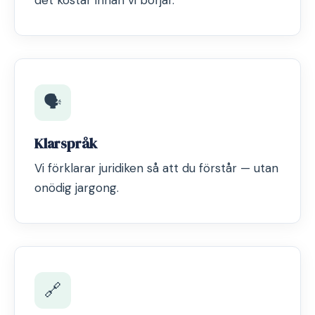
det kostar innan vi börjar.
🗣️
Klarspråk
Vi förklarar juridiken så att du förstår — utan
onödig jargong.
🔗