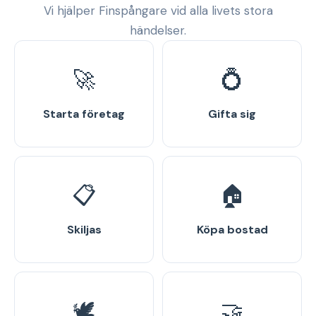
Vi hjälper Finspångare vid alla livets stora
händelser.
🚀
💍
Starta företag
Gifta sig
📋
🏠
Skiljas
Köpa bostad
🕊️
🤝