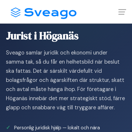
Skip
Launch login modal
Launch register modal
to
content
Hem
›
Jurist i Höganäs
Jurist i Höganäs
Sveago samlar juridik och ekonomi under
samma tak, så du får en helhetsbild när beslut
ska fattas. Det är särskilt värdefullt vid
bolagsfrågor och ägarskiften där struktur, skatt
och avtal måste hänga ihop. För företagare i
Höganäs innebär det mer strategiskt stöd, färre
glapp och snabbare väg till tryggare affärer.
Personlig juridisk hjälp — lokalt och nära