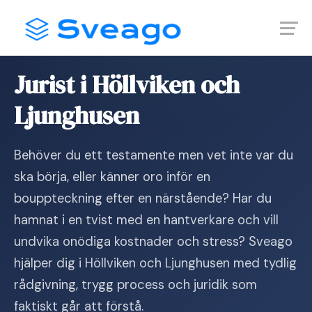
Skip
Launch login modal
Launch register modal
to
content
Hem
›
Jurist i Höllviken och Ljunghusen
Jurist i Höllviken och
Ljunghusen
Behöver du ett testamente men vet inte var du
ska börja, eller känner oro inför en
bouppteckning efter en närstående? Har du
hamnat i en tvist med en hantverkare och vill
undvika onödiga kostnader och stress? Sveago
hjälper dig i Höllviken och Ljunghusen med tydlig
rådgivning, trygg process och juridik som
faktiskt går att förstå.