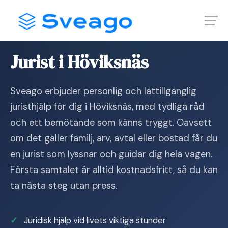
Skip
Launch login modal
Launch register modal
to
content
Hem
›
Jurist i Höviksnäs
Jurist i Höviksnäs
Sveago erbjuder personlig och lättillgänglig
juristhjälp för dig i Höviksnäs, med tydliga råd
och ett bemötande som känns tryggt. Oavsett
om det gäller familj, arv, avtal eller bostad får du
en jurist som lyssnar och guidar dig hela vägen.
Första samtalet är alltid kostnadsfritt, så du kan
ta nästa steg utan press.
Juridisk hjälp vid livets viktiga stunder