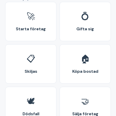
🚀
💍
Starta företag
Gifta sig
📋
🏠
Skiljas
Köpa bostad
🕊️
🤝
Dödsfall
Sälja företag