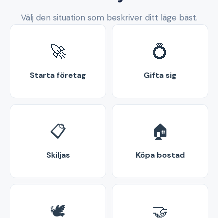
Välj den situation som beskriver ditt läge bäst.
🚀
💍
Starta företag
Gifta sig
📋
🏠
Skiljas
Köpa bostad
🕊️
🤝