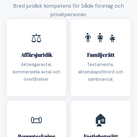
Bred juridisk kompetens för både företag och
privatpersoner.
⚖️
👨‍👩‍👧
Affärsjuridik
Familjerätt
Aktieägaravtal,
Testamente,
kommersiella avtal och
äktenskapsförord och
överlåtelser.
samboavtal.
📜
🏠
Bouppteckning
Fastighetsrätt