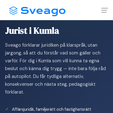
Skip
Launch login modal
Launch register modal
to
content
Hem
›
Jurist i Kumla
Jurist i Kumla
Sveago förklarar juridiken på klarspråk, utan
jargong, så att du förstår vad som gäller och
varför. För dig i Kumla som vill kunna ta egna
beslut och känna dig trygg — inte bara följa råd
på autopilot. Du får tydliga alternativ,
konsekvenser och nästa steg, pedagogiskt
förklarat.
Affärsjuridik, familjerätt och fastighetsrätt