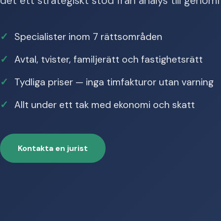
det ett strategiskt stöd från analys till genom
Specialister inom 7 rättsområden
Avtal, tvister, familjerätt och fastighetsrätt
Tydliga priser — inga timfakturor utan varning
Allt under ett tak med ekonomi och skatt
Kontakta en jurist