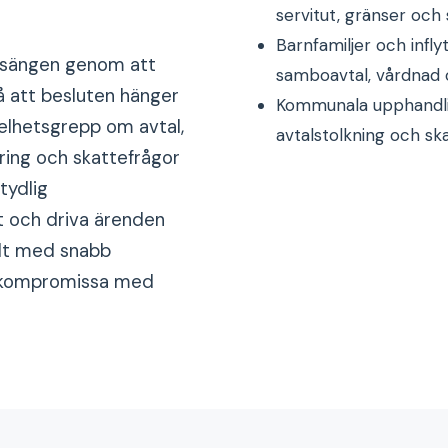
servitut, gränser och
Barnfamiljer och inf
ngsängen genom att
samboavtal, vårdnad 
å att besluten hänger
Kommunala upphandlin
 helhetsgrepp om avtal,
avtalstolkning och ska
ring och skattefrågor
tydlig
kt och driva ärenden
talt med snabb
t kompromissa med