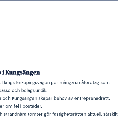
p i Kungsängen
el längs Enköpingsvägen ger många småföretag som
kasso och bolagsjuridik.
a och Kungsängen skapar behov av entreprenadrätt,
er om fel i bostäder.
h strandnära tomter gör fastighetsrätten aktuell, särskilt