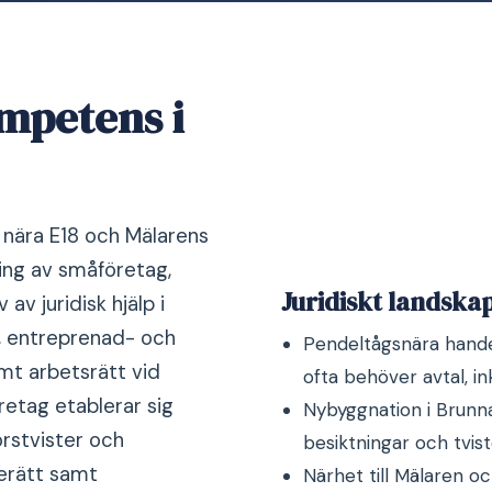
ompetens i
nära E18 och Mälarens
ing av småföretag,
Juridiskt landska
av juridisk hjälp i
g, entreprenad- och
Pendeltågsnära hand
mt arbetsrätt vid
ofta behöver avtal, in
öretag etablerar sig
Nybyggnation i Brunn
örstvister och
besiktningar och tvist
jerätt samt
Närhet till Mälaren oc