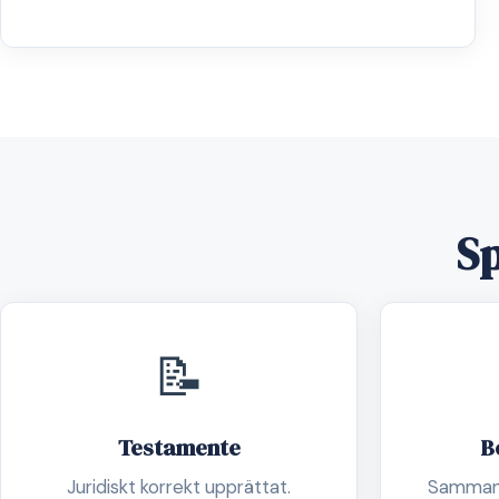
Sp
📝
Testamente
B
Juridiskt korrekt upprättat.
Sammanst