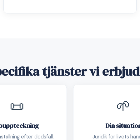
ecifika tjänster vi erbju
📜
🌱
ouppteckning
Din situatio
ällning efter dödsfall.
Juridik för livets hän