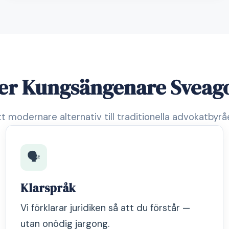
jer Kungsängenare Sveago
tt modernare alternativ till traditionella advokatbyråe
🗣️
Klarspråk
Vi förklarar juridiken så att du förstår —
utan onödig jargong.