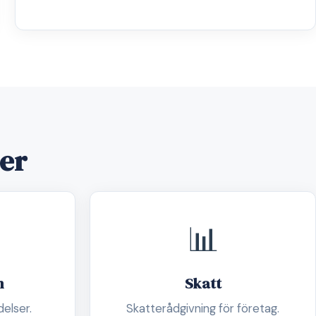
der
📊
n
Skatt
delser.
Skatterådgivning för företag.