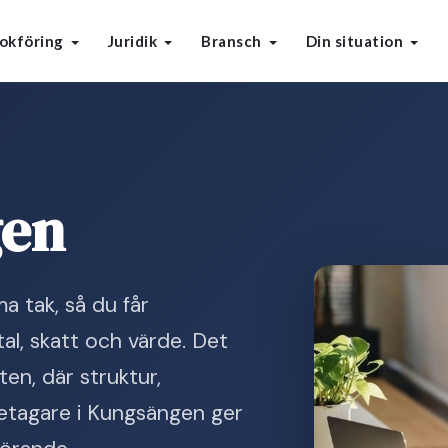
okföring
Juridik
Bransch
Din situation
gen
 tak, så du får
l, skatt och värde. Det
ten, där struktur,
retagare i Kungsängen ger