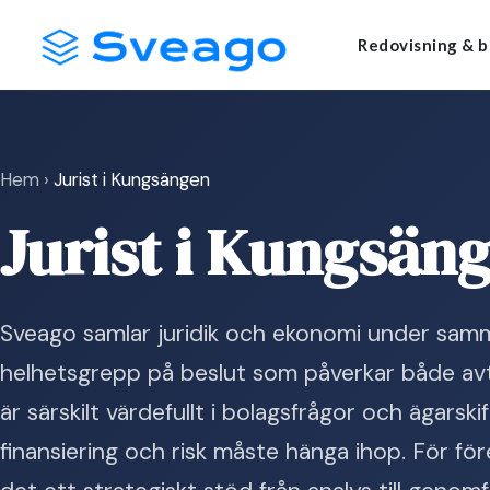
Skip
Launch login modal
Launch register modal
Redovisning & b
to
content
Hem
›
Jurist i Kungsängen
Jurist i Kungsän
Sveago samlar juridik och ekonomi under samma
helhetsgrepp på beslut som påverkar både avta
är särskilt värdefullt i bolagsfrågor och ägarskif
finansiering och risk måste hänga ihop. För fö