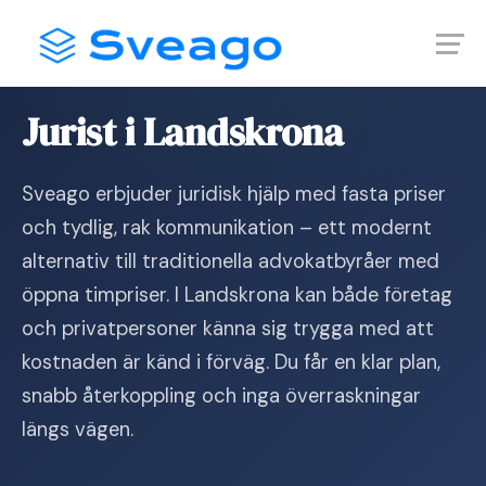
Skip
Launch login modal
Launch register modal
to
content
Hem
›
Jurist i Landskrona
Jurist i Landskrona
Sveago erbjuder juridisk hjälp med fasta priser
och tydlig, rak kommunikation – ett modernt
alternativ till traditionella advokatbyråer med
öppna timpriser. I Landskrona kan både företag
och privatpersoner känna sig trygga med att
kostnaden är känd i förväg. Du får en klar plan,
snabb återkoppling och inga överraskningar
längs vägen.