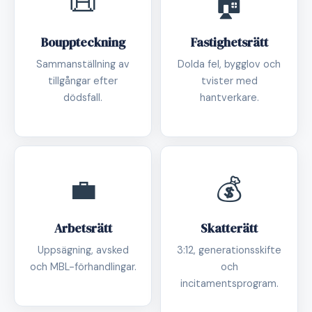
📜
🏠
Bouppteckning
Fastighetsrätt
Sammanställning av
Dolda fel, bygglov och
tillgångar efter
tvister med
dödsfall.
hantverkare.
💼
💰
Arbetsrätt
Skatterätt
Uppsägning, avsked
3:12, generationsskifte
och MBL-förhandlingar.
och
incitamentsprogram.