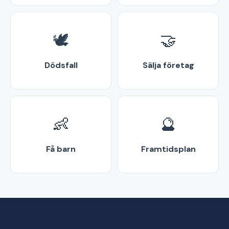
🕊️
🤝
Dödsfall
Sälja företag
👶
🔮
Få barn
Framtidsplan