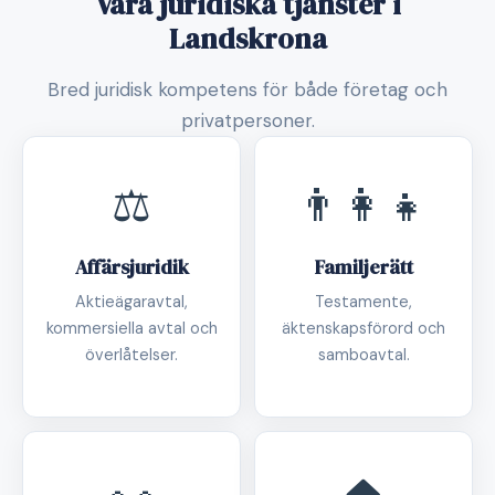
Våra juridiska tjänster i
Landskrona
Bred juridisk kompetens för både företag och
privatpersoner.
⚖️
👨‍👩‍👧
Affärsjuridik
Familjerätt
Aktieägaravtal,
Testamente,
kommersiella avtal och
äktenskapsförord och
överlåtelser.
samboavtal.