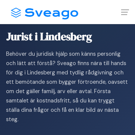
Skip
Launch login modal
Launch register modal
to
content
Hem
›
Jurist i Lindesberg
Jurist i Lindesberg
Behöver du juridisk hjälp som känns personlig
och lätt att förstå? Sveago finns nära till hands
för dig i Lindesberg med tydlig rådgivning och
ett bemötande som bygger förtroende, oavsett
om det gäller familj, arv eller avtal. Första
samtalet är kostnadsfritt, så du kan tryggt
ställa dina frågor och få en klar bild av nästa
steg.