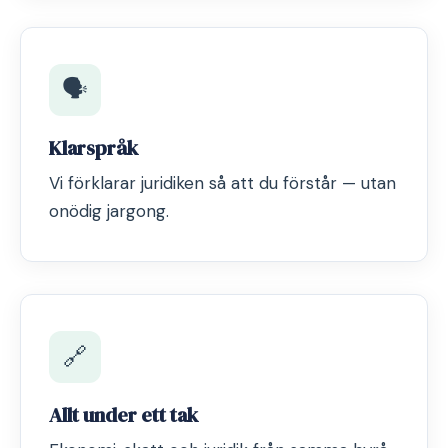
🗣️
Klarspråk
Vi förklarar juridiken så att du förstår — utan
onödig jargong.
🔗
Allt under ett tak