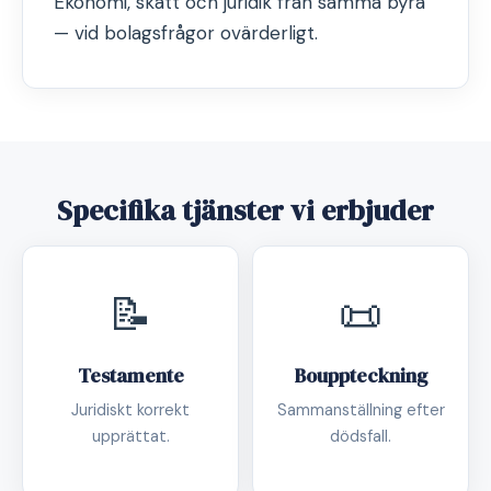
Ekonomi, skatt och juridik från samma byrå
— vid bolagsfrågor ovärderligt.
Specifika tjänster vi erbjuder
📝
📜
Testamente
Bouppteckning
Juridiskt korrekt
Sammanställning efter
upprättat.
dödsfall.