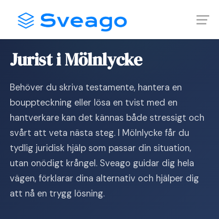
Skip
Launch login modal
Launch register modal
to
content
Hem
›
Jurist i Mölnlycke
Jurist i Mölnlycke
Behöver du skriva testamente, hantera en
bouppteckning eller lösa en tvist med en
hantverkare kan det kännas både stressigt och
svårt att veta nästa steg. I Mölnlycke får du
tydlig juridisk hjälp som passar din situation,
utan onödigt krångel. Sveago guidar dig hela
vägen, förklarar dina alternativ och hjälper dig
att nå en trygg lösning.