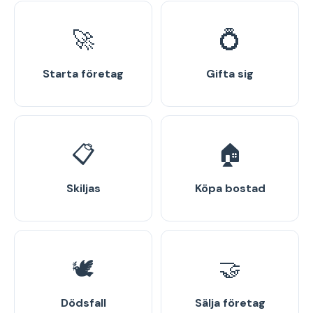
🚀
💍
Starta företag
Gifta sig
📋
🏠
Skiljas
Köpa bostad
🕊️
🤝
Dödsfall
Sälja företag