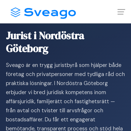
Skip
Launch login modal
Launch register modal
to
content
Hem
›
Jurist i Nordöstra Göteborg
Jurist i Nordöstra
Göteborg
Sveago är en trygg juristbyrå som hjälper både
företag och privatpersoner med tydliga råd och
praktiska lösningar. I Nordöstra Göteborg
erbjuder vi bred juridisk kompetens inom
affärsjuridik, familjerätt och fastighetsrätt —
från avtal och tvister till arvsfrågor och
bostadsaffärer. Du får ett engagerat
bemötande, transparent process och stöd hela