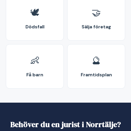
🕊️
🤝
Dödsfall
Sälja företag
👶
🔮
Få barn
Framtidsplan
Behöver du en jurist i Norrtälje?