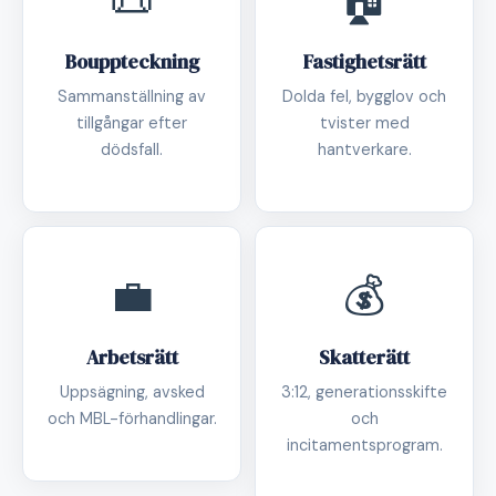
📜
🏠
Bouppteckning
Fastighetsrätt
Sammanställning av
Dolda fel, bygglov och
tillgångar efter
tvister med
dödsfall.
hantverkare.
💼
💰
Arbetsrätt
Skatterätt
Uppsägning, avsked
3:12, generationsskifte
och MBL-förhandlingar.
och
incitamentsprogram.