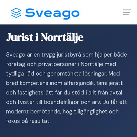
Skip
Launch login modal
Launch register modal
to
content
Hem
›
Jurist i Norrtälje
Jurist i Norrtälje
Sveago är en trygg juristbyrå som hjälper både
företag och privatpersoner i Norrtälje med
tydliga råd och genomtänkta lösningar. Med
bred kompetens inom affärsjuridik, familjerätt
och fastighetsrätt får du stöd i allt från avtal
och tvister till boendefrågor och arv. Du får ett
modernt bemötande, hög tillgänglighet och
fokus på resultat.