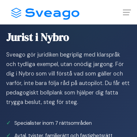
Skip
Launch login modal
Launch register modal
to
content
Hem
›
Jurist i Nybro
Jurist i Nybro
Sveago gör juridiken begriplig med klarspråk
och tydliga exempel, utan onödig jargong. För
dig i Nybro som vill förstå vad som gäller och
varför, inte bara följa råd på autopilot. Du får ett
pedagogiskt bollplank som hjälper dig fatta
trygga beslut, steg för steg.
Specialister inom 7 rättsområden
Avtal, tvister, familjerätt och fastighetsrätt