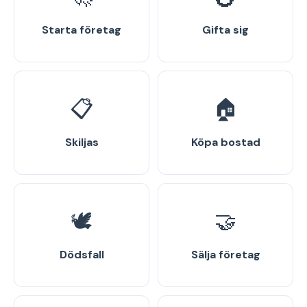
Starta företag
Gifta sig
📋
🏠
Skiljas
Köpa bostad
🕊️
🤝
Dödsfall
Sälja företag