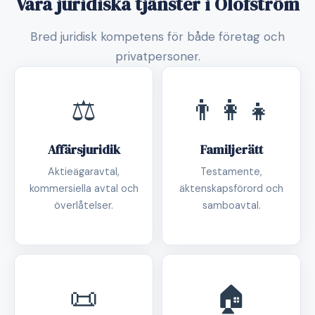
Våra juridiska tjänster i Olofström
Bred juridisk kompetens för både företag och
privatpersoner.
⚖️
👨‍👩‍👧
Affärsjuridik
Familjerätt
Aktieägaravtal,
Testamente,
kommersiella avtal och
äktenskapsförord och
överlåtelser.
samboavtal.
📜
🏠