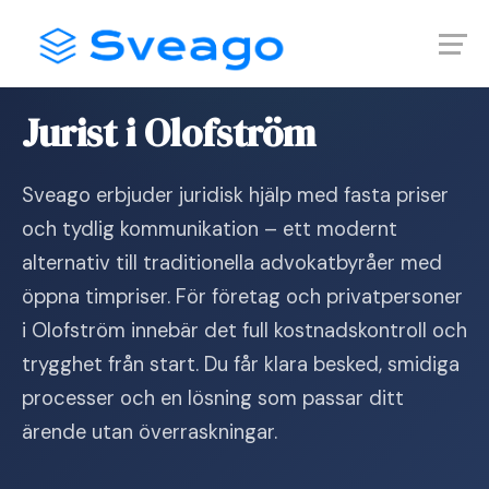
Skip
Launch login modal
Launch register modal
to
content
Hem
›
Jurist i Olofström
Jurist i Olofström
Sveago erbjuder juridisk hjälp med fasta priser
och tydlig kommunikation – ett modernt
alternativ till traditionella advokatbyråer med
öppna timpriser. För företag och privatpersoner
i Olofström innebär det full kostnadskontroll och
trygghet från start. Du får klara besked, smidiga
processer och en lösning som passar ditt
ärende utan överraskningar.