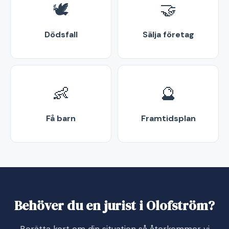
🕊️
🤝
Dödsfall
Sälja företag
👶
🔮
Få barn
Framtidsplan
Behöver du en jurist i Olofström?