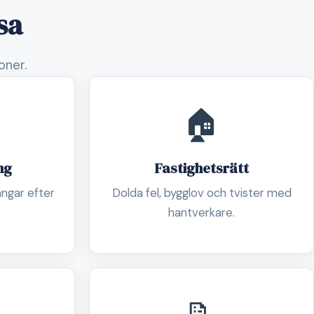
sa
oner.
🏠
ng
Fastighetsrätt
ångar efter
Dolda fel, bygglov och tvister med
hantverkare.