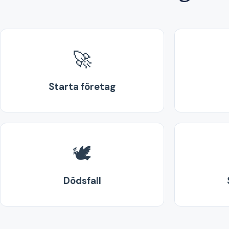
🚀
Starta företag
🕊️
Dödsfall