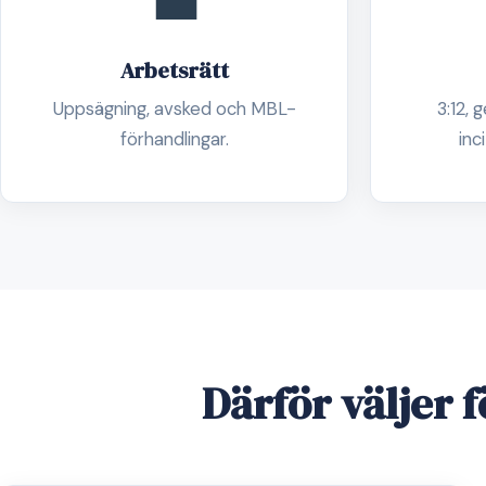
💼
Arbetsrätt
Uppsägning, avsked och MBL-
3:12, 
förhandlingar.
inc
Därför väljer 