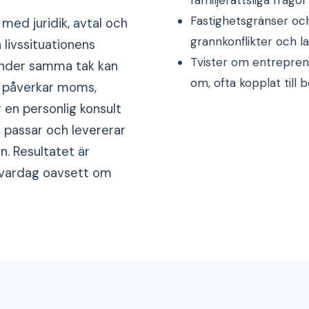
Fastighetsgränser och 
med juridik, avtal och
grannkonflikter och l
livssituationens
Tvister om entrepren
 under samma tak kan
om, ofta kopplat till 
al påverkar moms,
r en personlig konsult
t passar och levererar
n. Resultatet är
e vardag oavsett om