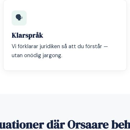
🗣️
Klarspråk
Vi förklarar juridiken så att du förstår —
utan onödig jargong.
tuationer där Orsaare beh