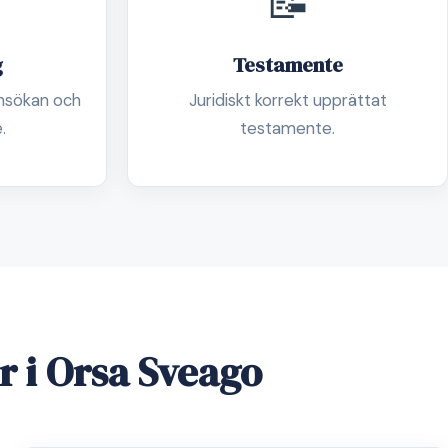
📝
g
Testamente
nsökan och
Juridiskt korrekt upprättat
.
testamente.
r i Orsa Sveago