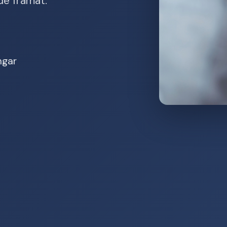
de framåt.
ngar