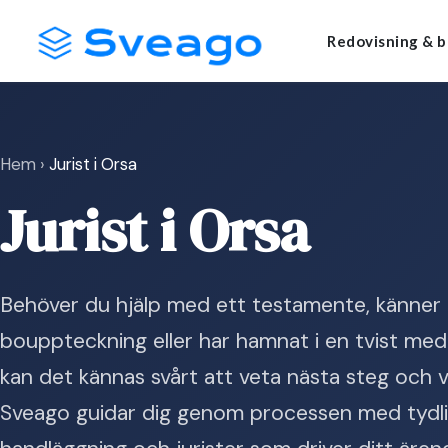
Skip
Launch login modal
Launch register modal
Redovisning & b
to
content
Hem
›
Jurist i Orsa
Jurist i Orsa
Behöver du hjälp med ett testamente, känner 
bouppteckning eller har hamnat i en tvist med
kan det kännas svårt att veta nästa steg och va
Sveago guidar dig genom processen med tydli