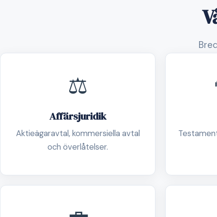
V
Bred
⚖️
Affärsjuridik
Aktieägaravtal, kommersiella avtal
Testament
och överlåtelser.