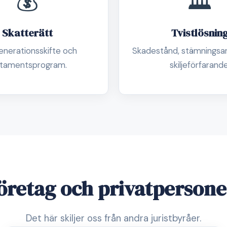
💰
🏛️
Skatterätt
Tvistlösnin
generationsskifte och
Skadestånd, stämningsa
itamentsprogram.
skiljeförfarande
företag och privatpersone
Det här skiljer oss från andra juristbyråer.