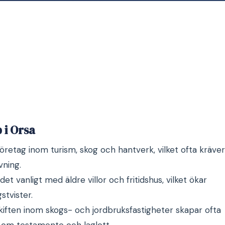
 i Orsa
etag inom turism, skog och hantverk, vilket ofta kräver
vning.
det vanligt med äldre villor och fritidshus, vilket ökar
stvister.
iften inom skogs- och jordbruksfastigheter skapar ofta
or om testamente och laglott.