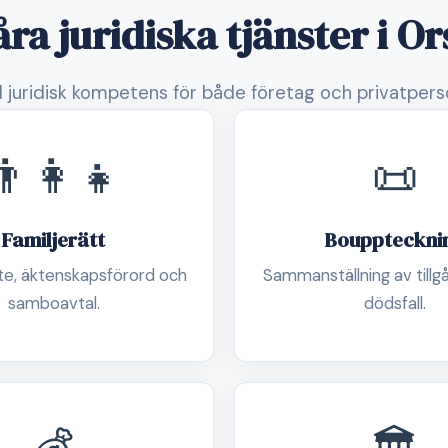
åra juridiska tjänster i Or
 juridisk kompetens för både företag och privatpers
👨‍👩‍👧
📜
Familjerätt
Bouppteckni
e, äktenskapsförord och
Sammanställning av tillg
samboavtal.
dödsfall.