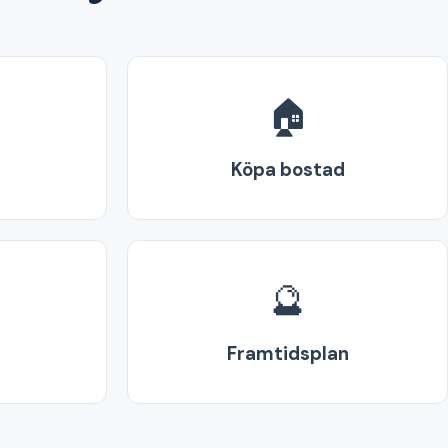
🏠
Köpa bostad
🔮
Framtidsplan