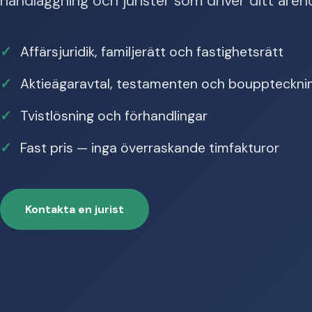
handläggning och jurister som driver ditt ären
Affärsjuridik, familjerätt och fastighetsrätt
Aktieägaravtal, testamenten och bouppteckni
Tvistlösning och förhandlingar
Fast pris — inga överraskande timfakturor
Kontakta en jurist