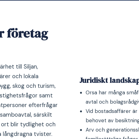
r företag
et till Siljan,
ärer och lokala
Juridiskt landskap
bygg, skog och turism,
Orsa har många småför
fastighetsfrågor samt
avtal och bolagsrådgi
atpersoner efterfrågar
Vid bostadsaffärer är 
samboavtal, särskilt
behovet av besiktning
ort blir tydlighet och
Arv och generationssk
 långdragna tvister.
familjerättsliga fråg