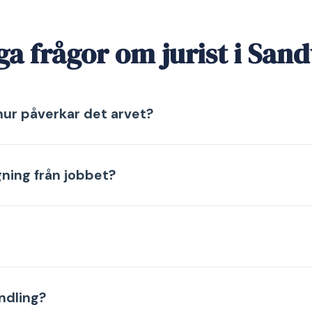
ga frågor om jurist i San
hur påverkar det arvet?
gning från jobbet?
ndling?