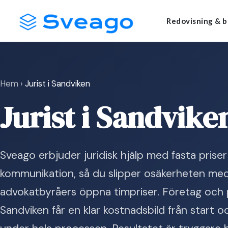
Skip
Launch login modal
Launch register modal
Redovisning & b
to
content
Hem
›
Jurist i Sandviken
Jurist i Sandvike
Sveago erbjuder juridisk hjälp med fasta priser
kommunikation, så du slipper osäkerheten med 
advokatbyråers öppna timpriser. Företag och 
Sandviken får en klar kostnadsbild från start