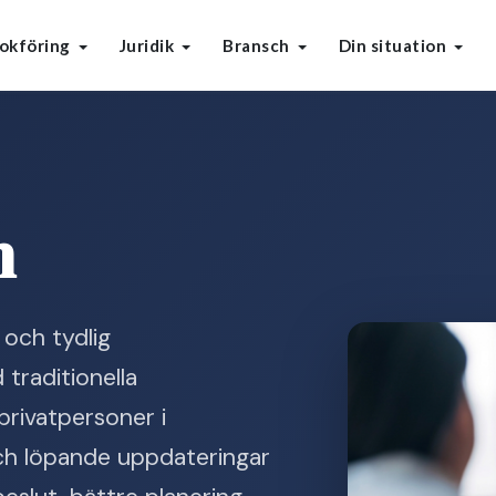
okföring
Juridik
Bransch
Din situation
n
 och tydlig
traditionella
privatpersoner i
 och löpande uppdateringar