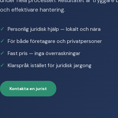
under hela processen. Resultatet är tryggare b
och effektivare hantering.
Personlig juridisk hjälp — lokalt och nära
För både företagare och privatpersoner
Fast pris — inga överraskningar
Klarspråk istället för juridisk jargong
Kontakta en jurist