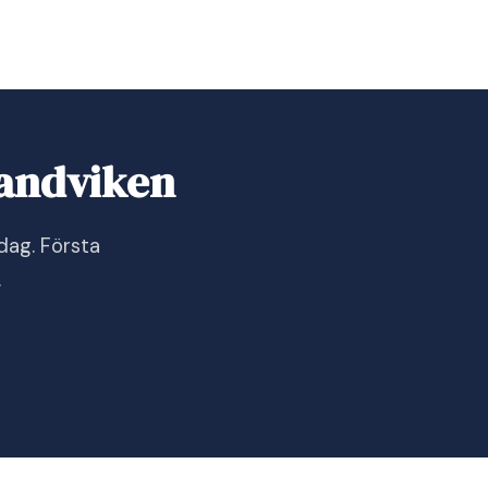
Sandviken
dag. Första
.