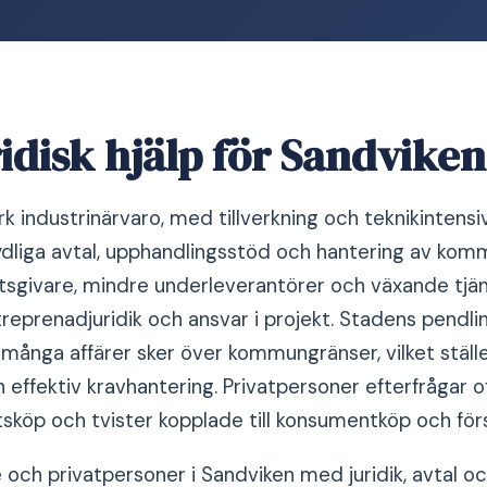
idisk hjälp för Sandvike
rk industrinärvaro, med tillverkning och teknikintens
dliga avtal, upphandlingsstöd och hantering av komm
etsgivare, mindre underleverantörer och växande tjä
treprenadjuridik och ansvar i projekt. Stadens pendl
många affärer sker över kommungränser, vilket ställer
effektiv kravhantering. Privatpersoner efterfrågar oft
tsköp och tvister kopplade till konsumentköp och förs
 och privatpersoner i Sandviken med juridik, avtal oc