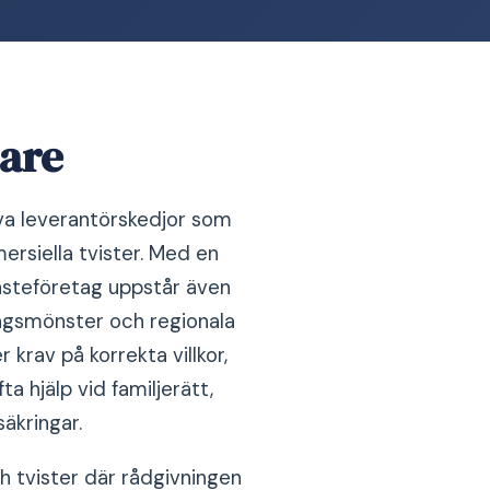
nare
iva leverantörskedjor som
ersiella tvister. Med en
nsteföretag uppstår även
ingsmönster och regionala
 krav på korrekta villkor,
a hjälp vid familjerätt,
äkringar.
h tvister där rådgivningen