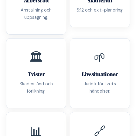
Arbetsrätt
Skatterätt
Anställning och
3:12 och exit-planering.
uppsägning.
🏛️
🌱
Tvister
Livssituationer
Skadestånd och
Juridik för livets
förlikning.
händelser.
📊
🔗