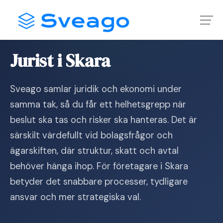
Skip
Launch login modal
Launch register modal
to
content
Hem
›
Jurist i Skara
Jurist i Skara
Sveago samlar juridik och ekonomi under
samma tak, så du får ett helhetsgrepp när
beslut ska tas och risker ska hanteras. Det är
särskilt värdefullt vid bolagsfrågor och
ägarskiften, där struktur, skatt och avtal
behöver hänga ihop. För företagare i Skara
betyder det snabbare processer, tydligare
ansvar och mer strategiska val.