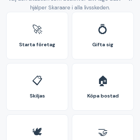
hjälper Skaraare i alla livsskeden.
🚀
💍
Starta företag
Gifta sig
📋
🏠
Skiljas
Köpa bostad
🕊️
🤝