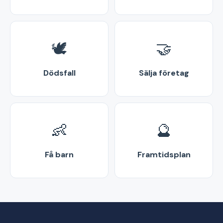
🕊️
🤝
Dödsfall
Sälja företag
👶
🔮
Få barn
Framtidsplan