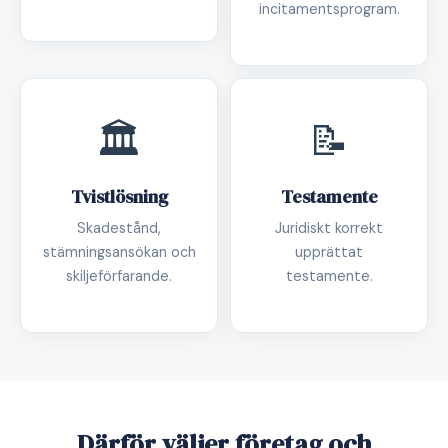
incitamentsprogram.
🏛️
📝
Tvistlösning
Testamente
Skadestånd,
Juridiskt korrekt
stämningsansökan och
upprättat
skiljeförfarande.
testamente.
Därför väljer företag och