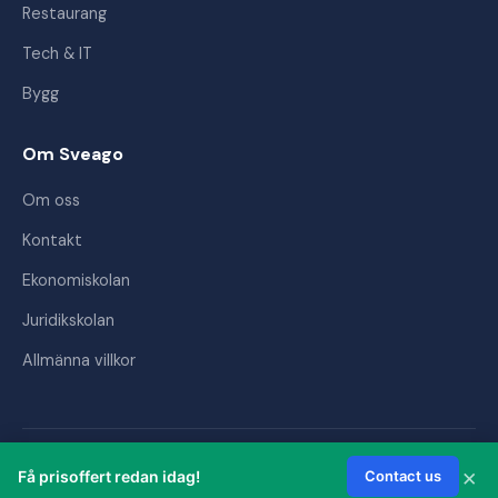
Restaurang
Tech & IT
Bygg
Om Sveago
Om oss
Kontakt
Ekonomiskolan
Juridikskolan
Allmänna villkor
© 2026 Sveago AB. Alla rättigheter förbehållna.
×
Få prisoffert redan idag!
Contact us