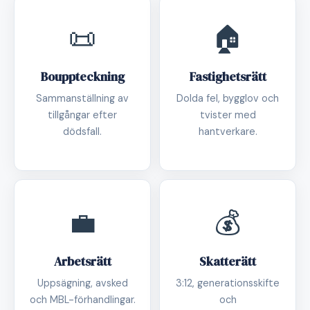
📜
🏠
Bouppteckning
Fastighetsrätt
Sammanställning av
Dolda fel, bygglov och
tillgångar efter
tvister med
dödsfall.
hantverkare.
💼
💰
Arbetsrätt
Skatterätt
Uppsägning, avsked
3:12, generationsskifte
och MBL-förhandlingar.
och