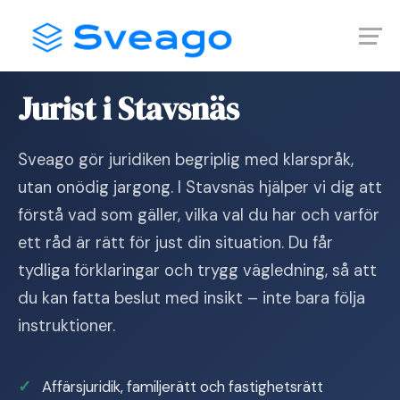
Skip
Launch login modal
Launch register modal
to
content
Hem
›
Jurist i Stavsnäs
Jurist i Stavsnäs
Sveago gör juridiken begriplig med klarspråk,
utan onödig jargong. I Stavsnäs hjälper vi dig att
förstå vad som gäller, vilka val du har och varför
ett råd är rätt för just din situation. Du får
tydliga förklaringar och trygg vägledning, så att
du kan fatta beslut med insikt – inte bara följa
instruktioner.
Affärsjuridik, familjerätt och fastighetsrätt