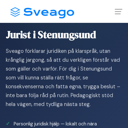
Skip
Launch login modal
Launch register modal
to
content
Hem
›
Jurist i Stenungsund
Jurist i Stenungsund
Sveago förklarar juridiken på klarspråk, utan
krånglig jargong, så att du verkligen förstår vad
som gäller och varför. För dig i Stenungsund
som vill kunna ställa rätt frågor, se
konsekvenserna och fatta egna, trygga beslut –
inte bara följa råd på rutin. Pedagogiskt stöd
hela vägen, med tydliga nästa steg.
Personlig juridisk hjälp — lokalt och nära