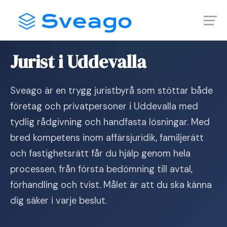
Skip
Launch login modal
Launch register modal
to
content
Hem
›
Jurist i Uddevalla
Jurist i Uddevalla
Sveago är en trygg juristbyrå som stöttar både
företag och privatpersoner i Uddevalla med
tydlig rådgivning och handfasta lösningar. Med
bred kompetens inom affärsjuridik, familjerätt
och fastighetsrätt får du hjälp genom hela
processen, från första bedömning till avtal,
förhandling och tvist. Målet är att du ska känna
dig säker i varje beslut.