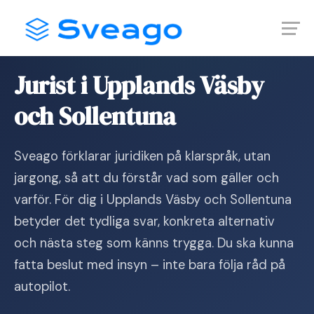
Skip
Launch login modal
Launch register modal
to
content
Hem
›
Jurist i Upplands Väsby och Sollentuna
Jurist i Upplands Väsby
och Sollentuna
Sveago förklarar juridiken på klarspråk, utan
jargong, så att du förstår vad som gäller och
varför. För dig i Upplands Väsby och Sollentuna
betyder det tydliga svar, konkreta alternativ
och nästa steg som känns trygga. Du ska kunna
fatta beslut med insyn – inte bara följa råd på
autopilot.