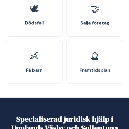
🕊️
🤝
Dödsfall
Sälja företag
👶
🔮
Få barn
Framtidsplan
Specialiserad juridisk hjälp i
Upplands Väsby och Sollentuna