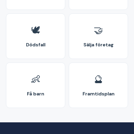
🕊️
🤝
Dödsfall
Sälja företag
👶
🔮
Få barn
Framtidsplan