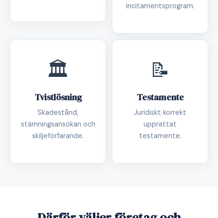
incitamentsprogram.
🏛️
📝
Tvistlösning
Testamente
Skadestånd,
Juridiskt korrekt
stämningsansökan och
upprättat
skiljeförfarande.
testamente.
Därför väljer företag och