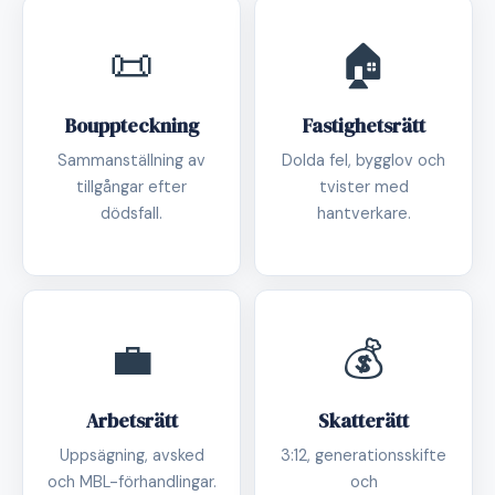
📜
🏠
Bouppteckning
Fastighetsrätt
Sammanställning av
Dolda fel, bygglov och
tillgångar efter
tvister med
dödsfall.
hantverkare.
💼
💰
Arbetsrätt
Skatterätt
Uppsägning, avsked
3:12, generationsskifte
och MBL-förhandlingar.
och