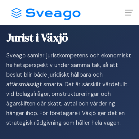
Skip
Launch login modal
Launch register modal
to
content
Hem
›
Jurist i Växjö
Jurist i Växjö
Sveago samlar juristkompetens och ekonomiskt
helhetsperspektiv under samma tak, så att
beslut blir både juridiskt hållbara och
affärsmässigt smarta. Det är särskilt värdefullt
vid bolagsfrågor, omstruktureringar och
ägarskiften där skatt, avtal och värdering
hänger ihop. För företagare i Växjö ger det en
strategisk rådgivning som håller hela vägen.