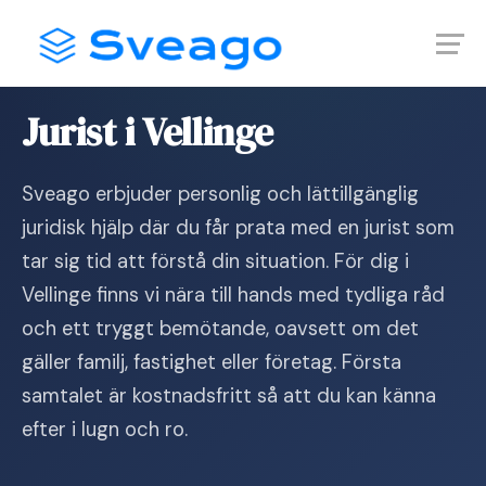
Skip
Launch login modal
Launch register modal
to
content
Hem
›
Jurist i Vellinge
Jurist i Vellinge
Sveago erbjuder personlig och lättillgänglig
juridisk hjälp där du får prata med en jurist som
tar sig tid att förstå din situation. För dig i
Vellinge finns vi nära till hands med tydliga råd
och ett tryggt bemötande, oavsett om det
gäller familj, fastighet eller företag. Första
samtalet är kostnadsfritt så att du kan känna
efter i lugn och ro.