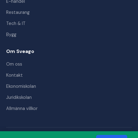
E-handel
Restaurang
Tech & IT
Bygg
Om Sveago
Om oss
Kontakt
Ekonomiskolan
Juridikskolan
Allmänna villkor
© 2026 Sveago AB. Alla rättigheter förbehållna.