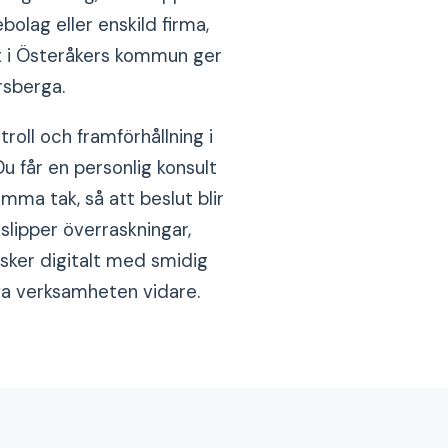
olag eller enskild firma,
et i Österåkers kommun ger
rsberga.
roll och framförhållning i
u får en personlig konsult
ma tak, så att beslut blir
slipper överraskningar,
sker digitalt med smidig
va verksamheten vidare.