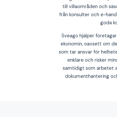
till villaområden och sä
från konsulter och e-hand
goda ko
Sveago hjälper företagare
ekonomin, oavsett om det 
som tar ansvar för helhet
enklare och risker min
samtidigt som arbetet a
dokumenthantering och 