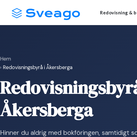
Skip
Launch login modal
Launch register modal
Redovisning & b
to
content
Hem
›
Redovisningsbyrå i Åkersberga
Redovisningsbyrå
Åkersberga
Hinner du aldrig med bokföringen, samtidigt 