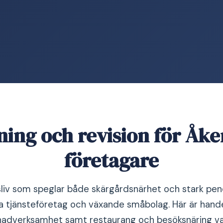
ning och revision för Åke
företagare
sliv som speglar både skärgårdsnärhet och stark p
la tjänsteföretag och växande småbolag. Här är hande
nadverksamhet samt restaurang och besöksnäring vanl