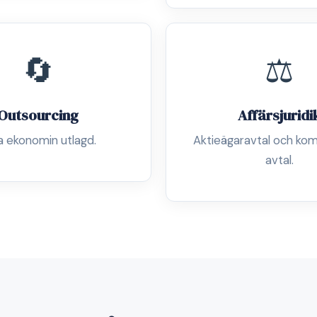
🔄
⚖️
Outsourcing
Affärsjuridi
a ekonomin utlagd.
Aktieägaravtal och kom
avtal.