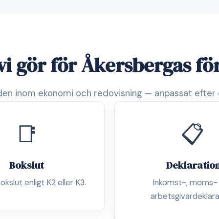
vi gör för Åkersbergas fö
en inom ekonomi och redovisning — anpassat efter 
📑
📋
Bokslut
Deklaratio
okslut enligt K2 eller K3.
Inkomst-, moms-
arbetsgivardeklara