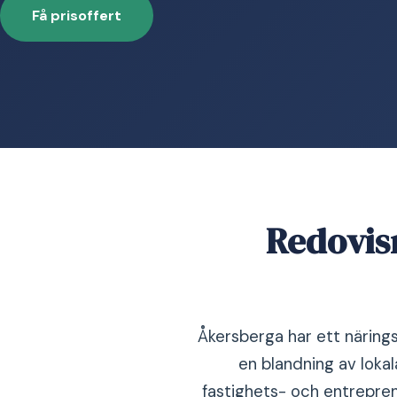
Få prisoffert
Redovis
Åkersberga har ett näring
en blandning av loka
fastighets- och entrepre