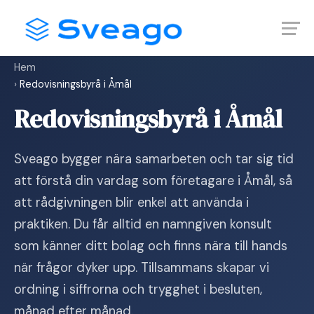
Skip
Launch login modal
Launch register modal
to
content
Hem
›
Redovisningsbyrå i Åmål
Redovisningsbyrå i Åmål
Sveago bygger nära samarbeten och tar sig tid
att förstå din vardag som företagare i Åmål, så
att rådgivningen blir enkel att använda i
praktiken. Du får alltid en namngiven konsult
som känner ditt bolag och finns nära till hands
när frågor dyker upp. Tillsammans skapar vi
ordning i siffrorna och trygghet i besluten,
månad efter månad.