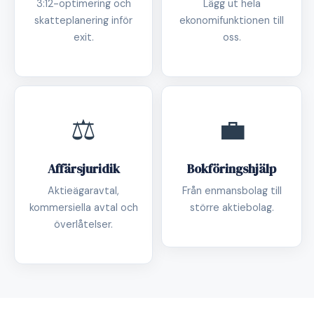
3:12-optimering och
Lägg ut hela
skatteplanering inför
ekonomifunktionen till
exit.
oss.
⚖️
💼
Affärsjuridik
Bokföringshjälp
Aktieägaravtal,
Från enmansbolag till
kommersiella avtal och
större aktiebolag.
överlåtelser.