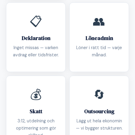
📋
👥
Deklaration
Löneadmin
Inget missas — varken
Löner i rätt tid — varje
avdrag eller tidsfrister.
månad.
💰
🔄
Skatt
Outsourcing
3:12, utdelning och
Lägg ut hela ekonomin
optimering som gör
— vi bygger strukturen.