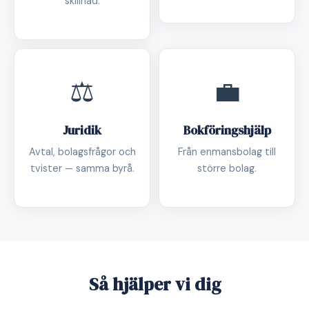
skillnad.
⚖️
💼
Juridik
Bokföringshjälp
Avtal, bolagsfrågor och
Från enmansbolag till
tvister — samma byrå.
större bolag.
Så hjälper vi dig