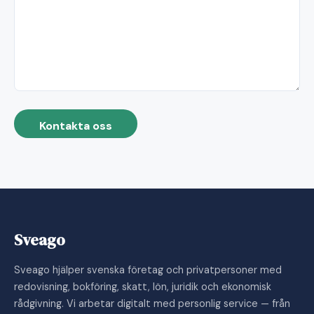
Kontakta oss
Sveago
Sveago hjälper svenska företag och privatpersoner med
redovisning, bokföring, skatt, lön, juridik och ekonomisk
rådgivning. Vi arbetar digitalt med personlig service — från