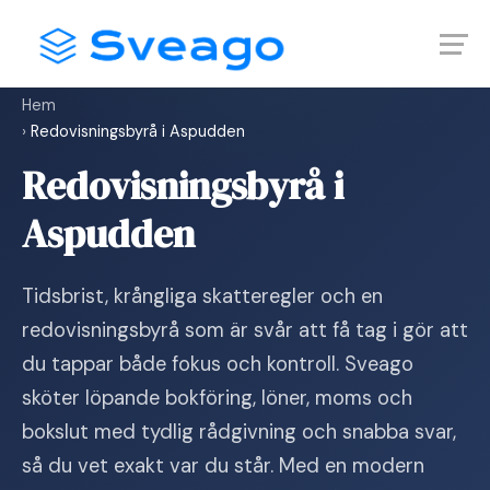
Skip
Launch login modal
Launch register modal
to
content
Hem
›
Redovisningsbyrå i Aspudden
Redovisningsbyrå i
Aspudden
Tidsbrist, krångliga skatteregler och en
redovisningsbyrå som är svår att få tag i gör att
du tappar både fokus och kontroll. Sveago
sköter löpande bokföring, löner, moms och
bokslut med tydlig rådgivning och snabba svar,
så du vet exakt var du står. Med en modern