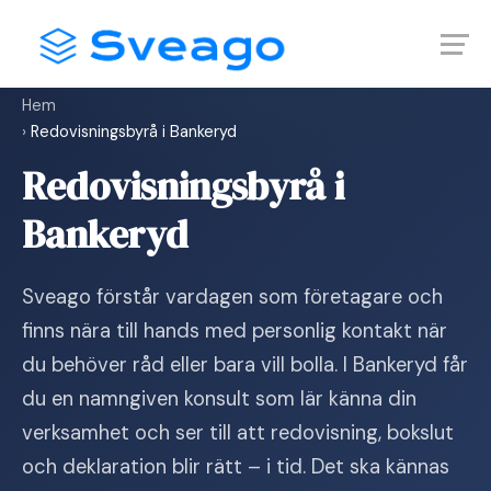
Skip
Launch login modal
Launch register modal
to
content
Hem
›
Redovisningsbyrå i Bankeryd
Redovisningsbyrå i
Bankeryd
Sveago förstår vardagen som företagare och
finns nära till hands med personlig kontakt när
du behöver råd eller bara vill bolla. I Bankeryd får
du en namngiven konsult som lär känna din
verksamhet och ser till att redovisning, bokslut
och deklaration blir rätt – i tid. Det ska kännas