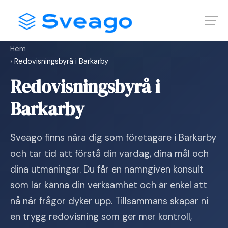
Skip
Launch login modal
Launch register modal
to
content
Hem
›
Redovisningsbyrå i Barkarby
Redovisningsbyrå i
Barkarby
Sveago finns nära dig som företagare i Barkarby
och tar tid att förstå din vardag, dina mål och
dina utmaningar. Du får en namngiven konsult
som lär känna din verksamhet och är enkel att
nå när frågor dyker upp. Tillsammans skapar ni
en trygg redovisning som ger mer kontroll,