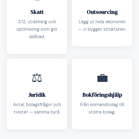
Skatt
Outsourcing
3:12, utdelning och
Lägg ut hela ekonomin
optimering som gör
— vi bygger strukturen.
skillnad.
⚖️
💼
Juridik
Bokföringshjälp
Avtal, bolagsfrågor och
Från enmansbolag till
tvister — samma byrå.
större bolag.