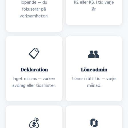
löpande — du
K2 eller K3, i tid varje
fokuserar på
år.
verksamheten.
📋
👥
Deklaration
Löneadmin
Inget missas — varken
Löner i rätt tid — varje
avdrag eller tidsfrister.
månad.
💰
🔄