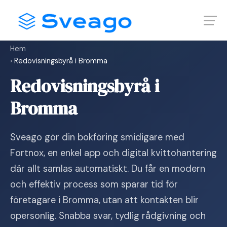
Skip
Launch login modal
Launch register modal
to
content
Hem
›
Redovisningsbyrå i Bromma
Redovisningsbyrå i
Bromma
Sveago gör din bokföring smidigare med
Fortnox, en enkel app och digital kvittohantering
där allt samlas automatiskt. Du får en modern
och effektiv process som sparar tid för
företagare i Bromma, utan att kontakten blir
opersonlig. Snabba svar, tydlig rådgivning och