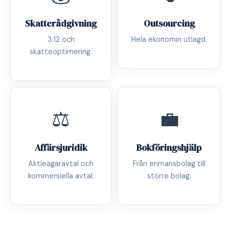
Skatterådgivning
Outsourcing
3:12 och
Hela ekonomin utlagd.
skatteoptimering.
⚖️
💼
Affärsjuridik
Bokföringshjälp
Aktieägaravtal och
Från enmansbolag till
kommersiella avtal.
större bolag.