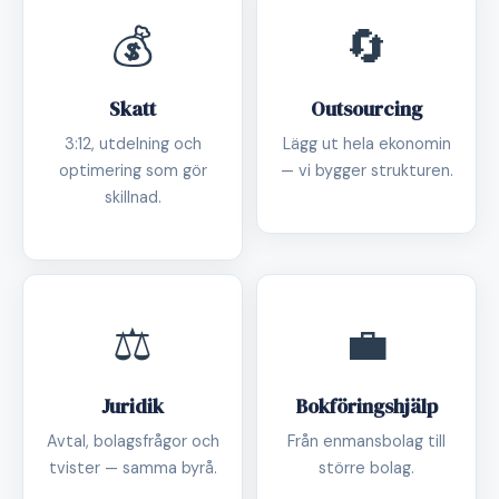
💰
🔄
Skatt
Outsourcing
3:12, utdelning och
Lägg ut hela ekonomin
optimering som gör
— vi bygger strukturen.
skillnad.
⚖️
💼
Juridik
Bokföringshjälp
Avtal, bolagsfrågor och
Från enmansbolag till
tvister — samma byrå.
större bolag.