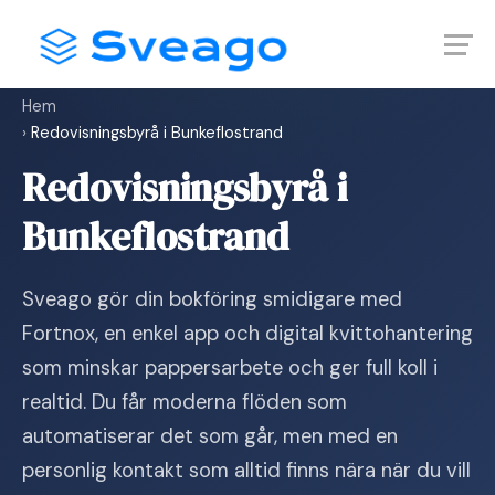
Skip
Launch login modal
Launch register modal
to
content
Hem
›
Redovisningsbyrå i Bunkeflostrand
Redovisningsbyrå i
Bunkeflostrand
Sveago gör din bokföring smidigare med
Fortnox, en enkel app och digital kvittohantering
som minskar pappersarbete och ger full koll i
realtid. Du får moderna flöden som
automatiserar det som går, men med en
personlig kontakt som alltid finns nära när du vill