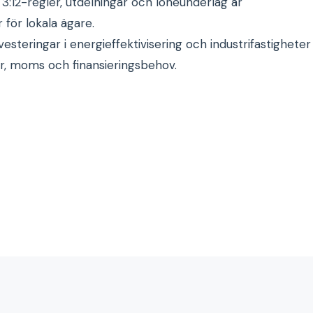
 3:12-regler, utdelningar och löneunderlag är
för lokala ägare.
esteringar i energieffektivisering och industrifastigheter
r, moms och finansieringsbehov.