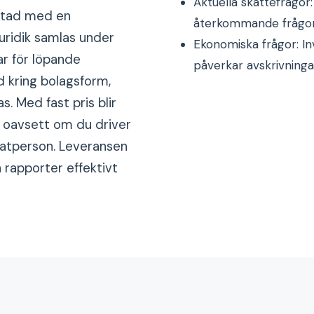
Aktuella skattefrågor:
pstad med en
återkommande frågor 
juridik samlas under
Ekonomiska frågor: Inv
ar för löpande
påverkar avskrivninga
d kring bolagsform,
. Med fast pris blir
 oavsett om du driver
ivatperson. Leveransen
 rapporter effektivt