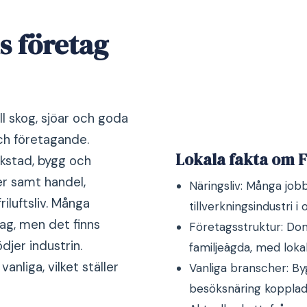
s företag
ll skog, sjöar och goda
ch företagande.
Lokala fakta om F
erkstad, bygg och
er samt handel,
Näringsliv: Många jo
iluftsliv. Många
tillverkningsindustri i 
g, men det finns
Företagsstruktur: Do
jer industrin.
familjeägda, med lok
nliga, vilket ställer
Vanliga branscher: By
besöksnäring kopplad