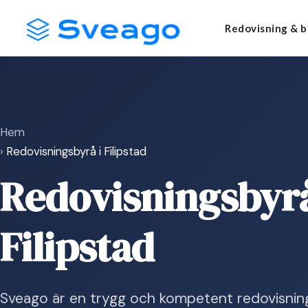
Skip
Launch login modal
Launch register modal
Redovisning & b
to
content
Hem
›
Redovisningsbyrå i Filipstad
Redovisningsbyrå
Filipstad
Sveago är en trygg och kompetent redovisning