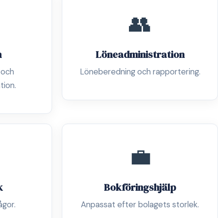
👥
n
Löneadministration
 och
Löneberedning och rapportering.
tion.
💼
k
Bokföringshjälp
ågor.
Anpassat efter bolagets storlek.