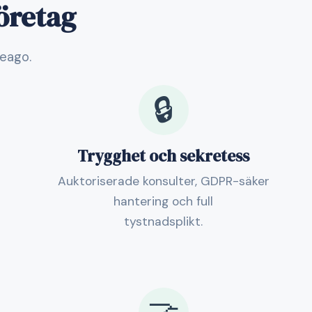
företag
veago.
🔒
Trygghet och sekretess
Auktoriserade konsulter, GDPR-säker
hantering och full
tystnadsplikt.