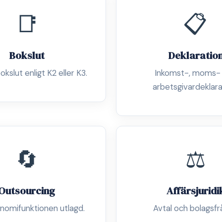
📑
📋
Bokslut
Deklaratio
okslut enligt K2 eller K3.
Inkomst-, moms-
arbetsgivardeklara
🔄
⚖️
Outsourcing
Affärsjuridi
nomifunktionen utlagd.
Avtal och bolagsfr