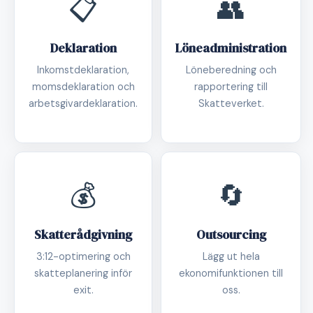
📋
👥
Deklaration
Löneadministration
Inkomstdeklaration,
Löneberedning och
momsdeklaration och
rapportering till
arbetsgivardeklaration.
Skatteverket.
💰
🔄
Skatterådgivning
Outsourcing
3:12-optimering och
Lägg ut hela
skatteplanering inför
ekonomifunktionen till
exit.
oss.