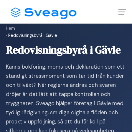
Skip
Launch login modal
Launch register modal
to
content
Hem
›
Redovisningsbyrå i Gävle
Redovisningsbyrå i Gävle
Känns bokföring, moms och deklaration som ett
ständigt stressmoment som tar tid från kunder
och tillväxt? När reglerna ändras och svaren
dröjer är det lätt att tappa kontrollen och
tryggheten. Sveago hjälper företag i Gävle med
tydlig rådgivning, smidiga digitala flöden och
proaktiv uppföljning, så att du får koll på
siffrorna och kan fokusera på verksamheten.