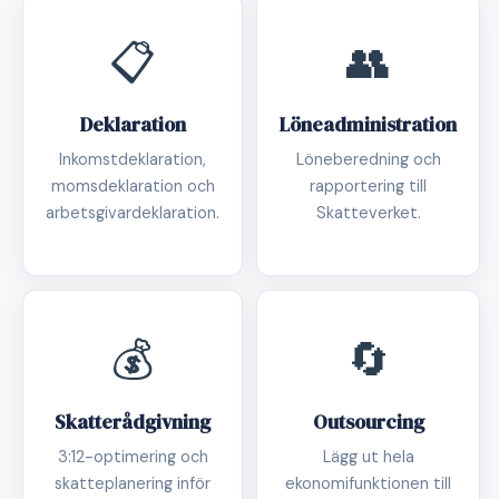
📋
👥
Deklaration
Löneadministration
Inkomstdeklaration,
Löneberedning och
momsdeklaration och
rapportering till
arbetsgivardeklaration.
Skatteverket.
💰
🔄
Skatterådgivning
Outsourcing
3:12-optimering och
Lägg ut hela
skatteplanering inför
ekonomifunktionen till