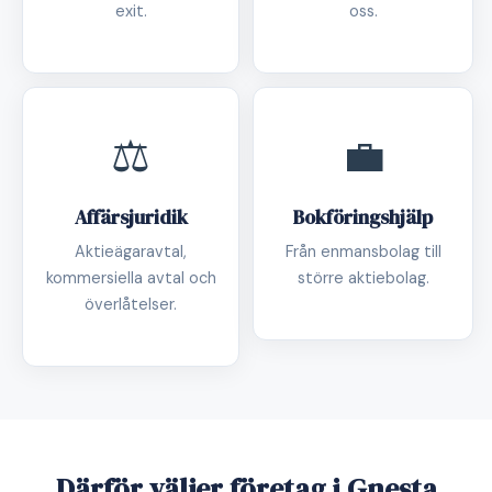
exit.
oss.
⚖️
💼
Affärsjuridik
Bokföringshjälp
Aktieägaravtal,
Från enmansbolag till
kommersiella avtal och
större aktiebolag.
överlåtelser.
Därför väljer företag i Gnesta