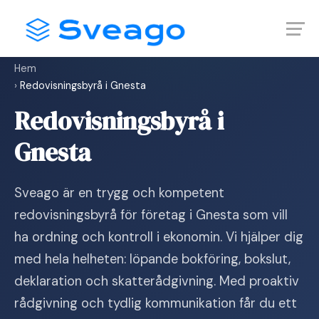
Skip
Launch login modal
Launch register modal
to
content
Hem
›
Redovisningsbyrå i Gnesta
Redovisningsbyrå i
Gnesta
Sveago är en trygg och kompetent
redovisningsbyrå för företag i Gnesta som vill
ha ordning och kontroll i ekonomin. Vi hjälper dig
med hela helheten: löpande bokföring, bokslut,
deklaration och skatterådgivning. Med proaktiv
rådgivning och tydlig kommunikation får du ett