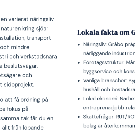
n varierat näringsliv
aturen kring sjöar
Lokala fakta om 
stallation, transport
Näringsliv: Gråbo prä
 och mindre
närliggande industrio
ustri och verkstadsnära
Företagsstruktur: Må
a beslutsvägar.
byggservice och konsu
hetsägare och
Vanliga branscher: Byg
 sidoprojekt.
hushåll och bostadsrä
Lokal ekonomi: Närhet 
o att få ordning på
entreprenadjobb relat
pa fokus på
Skattefrågor: RUT/ROT
 samma tak får du en
bolag är återkomma
 allt från löpande