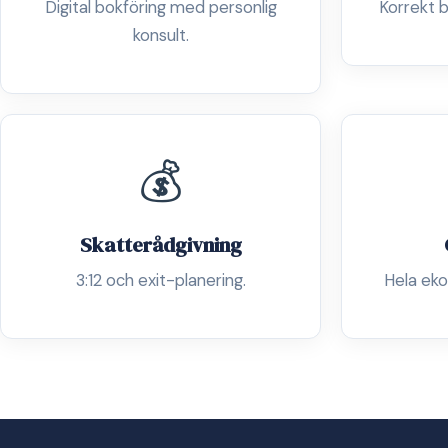
Digital bokföring med personlig
Korrekt b
konsult.
💰
Skatterådgivning
3:12 och exit-planering.
Hela eko