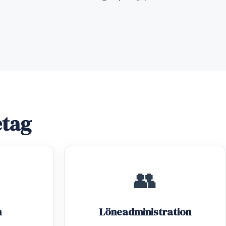
etag
👥
n
Löneadministration