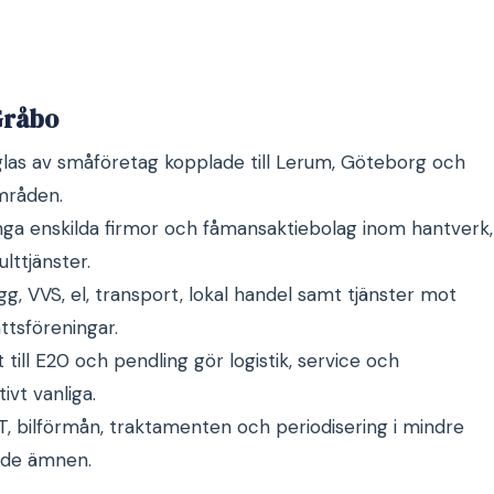
Gråbo
glas av småföretag kopplade till Lerum, Göteborg och
mråden.
nga enskilda firmor och fåmansaktiebolag inom hantverk,
lttjänster.
g, VVS, el, transport, lokal handel samt tjänster mot
ttsföreningar.
till E20 och pendling gör logistik, service och
ivt vanliga.
, bilförmån, traktamenten och periodisering i mindre
nde ämnen.