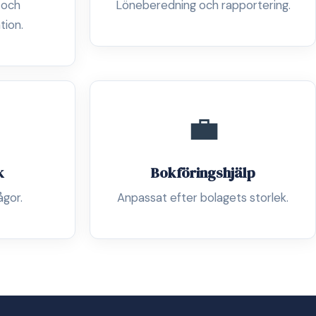
 och
Löneberedning och rapportering.
tion.
💼
k
Bokföringshjälp
ågor.
Anpassat efter bolagets storlek.