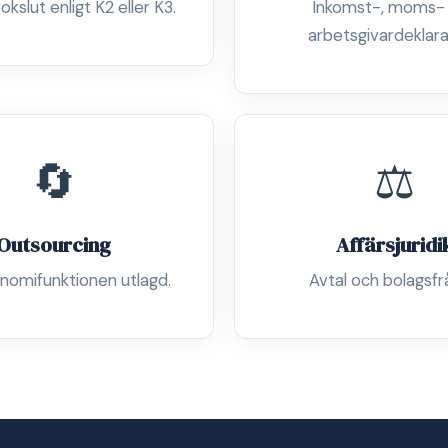
okslut enligt K2 eller K3.
Inkomst-, moms-
arbetsgivardeklara
🔄
⚖️
Outsourcing
Affärsjuridi
nomifunktionen utlagd.
Avtal och bolagsfr