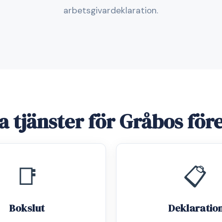
arbetsgivardeklaration.
a tjänster för Gråbos för
📑
📋
Bokslut
Deklaratio