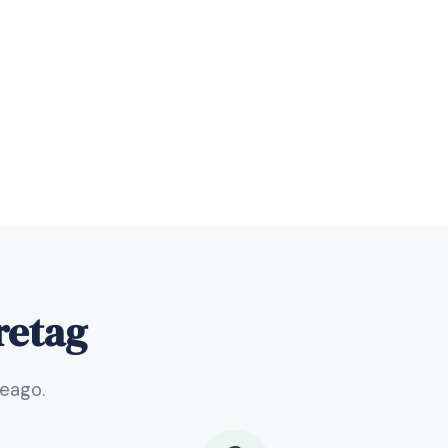
öretag
veago.