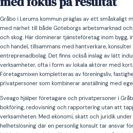
med fokus på resultat
Gråbo i Lerums kommun präglas av ett småskaligt me
med närhet till både Göteborgs arbetsmarknad och n
och skog. Här dominerar tjänsteföretag inom bygg, in
och handel, tillsammans med hantverkare, konsulter
entreprenadbolag. Det finns också inslag av lätt ind
verksamheter, ofta i form av lokala aktörer med kort
Företagsmixen kompletteras av föreningsliv, fastig
privatpersoner som kombinerar anställning med eget
Sveago hjälper företagare och privatpersoner i Gråb
bokföring, redovisning och rapportering utan att tap
verksamheten. Med ekonomi, skatt och juridik under
helhetslösning där en personlig konsult tar ansvar för