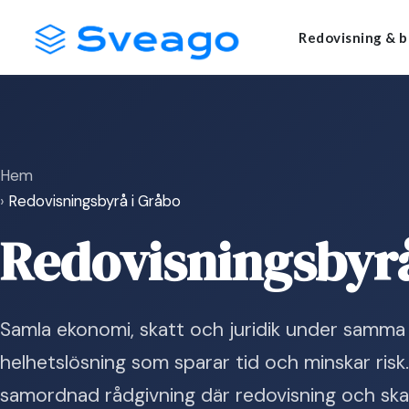
Skip
Launch login modal
Launch register modal
Redovisning & b
to
content
Hem
›
Redovisningsbyrå i Gråbo
Redovisningsbyrå
Samla ekonomi, skatt och juridik under samma 
helhetslösning som sparar tid och minskar risk
samordnad rådgivning där redovisning och ska